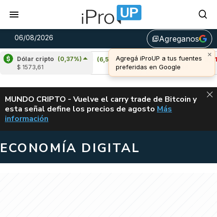
06/08/2026
Agreganos
library_add
Dólar cripto
(0,37%)
Cardano
(6,52%)
Avalanche
(-2,91%)
$ 1573,61
u$s 0,20
u$s 6,46
ALERTA
MUNDO CRIPTO - Vuelve el carry trade de Bitcoin y
esta señal define los precios de agosto
Más
VUELVE EL CAR
información
ECONOMÍA DIGITAL