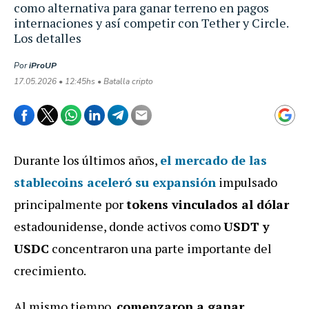
como alternativa para ganar terreno en pagos
internaciones y así competir con Tether y Circle.
Los detalles
Por
iProUP
17.05.2026 • 12:45hs • Batalla cripto
Durante los últimos años,
el
mercado
de las
stablecoins
aceleró su
expansión
impulsado
principalmente por
tokens vinculados al dólar
estadounidense, donde activos como
USDT y
USDC
concentraron una parte importante del
crecimiento.
Al mismo tiempo,
comenzaron a ganar