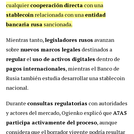
cualquier
cooperación
directa
con una
stablecoin
relacionada con una
entidad
bancaria rusa
sancionada.
Mientras tanto,
legisladores rusos
avanzan
sobre
nuevos marcos legales
destinados a
regular
el
uso de activos digitales
dentro de
pagos internacionales
, mientras el Banco de
Rusia también estudia desarrollar una stablecoin
nacional.
Durante
consultas regulatorias
con autoridades
y actores del mercado, Ogienko explicó que
A7A5
participa activamente del proceso
, aunque
considera que el borrador vigente podría resultar