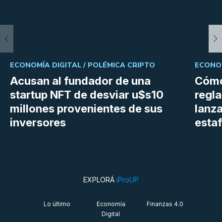
ECONOMÍA DIGITAL /
POLÉMICA CRIPTO
ECONOM
Acusan al fundador de una
Cómo
startup NFT de desviar u$s10
regl
millones provenientes de sus
lanza
inversores
estaf
EXPLORÁ
iProUP
Lo último
Economía
Finanzas 4.0
Digital