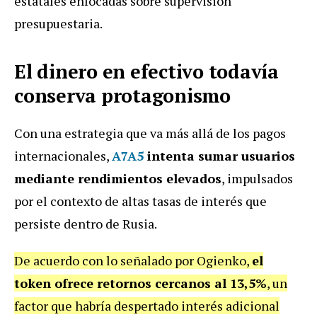
estatales enfocadas sobre supervisión
presupuestaria.
El dinero en efectivo todavía
conserva protagonismo
Con una estrategia que va más allá de los pagos
internacionales,
A7A5
intenta sumar usuarios
mediante rendimientos elevados
, impulsados
por el contexto de altas tasas de interés que
persiste dentro de Rusia.
De acuerdo con lo señalado por Ogienko,
el
token ofrece retornos cercanos al 13,5%
, un
factor que habría despertado interés adicional