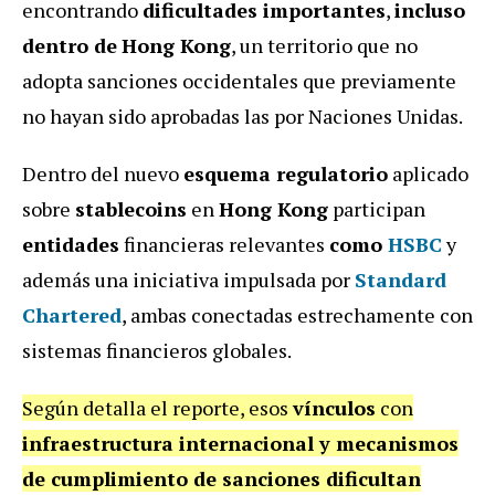
encontrando
dificultades importantes
,
incluso
dentro de
Hong Kong
, un territorio que no
adopta sanciones occidentales que previamente
no hayan sido aprobadas las por Naciones Unidas.
Dentro del nuevo
esquema regulatorio
aplicado
sobre
stablecoins
en
Hong Kong
participan
entidades
financieras relevantes
como
HSBC
y
además una iniciativa impulsada por
Standard
Chartered
, ambas conectadas estrechamente con
sistemas financieros globales.
Según detalla el reporte, esos
vínculos
con
infraestructura internacional y mecanismos
de cumplimiento de sanciones dificultan