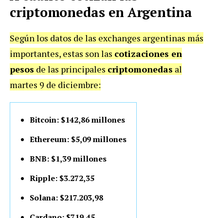
criptomonedas en Argentina
Según los datos de las exchanges argentinas más
importantes, estas son las
cotizaciones en
pesos
de las principales
criptomonedas
al
martes 9 de diciembre:
Bitcoin: $142,86 millones
Ethereum: $5,09 millones
BNB: $1,39 millones
Ripple: $3.272,35
Solana: $217.203,98
Cardano: $719,45