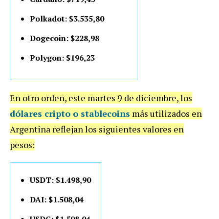
Polkadot: $3.535,80
Dogecoin: $228,98
Polygon: $196,23
En otro orden, este martes 9 de diciembre, los
dólares cripto o stablecoins
más utilizados en
Argentina reflejan los siguientes valores en
pesos:
USDT: $1.498,90
DAI: $1.508,04
USDC: $1.508,04