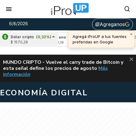
6/8/2026
Agreganos
library_add
×
Agregá iProUP a tus fuentes
Dólar cripto
(0,32%)
,57%)
Cardano
(-2,63%)
Avalanche
(0,18%
preferidas en Google
$ 1570,28
u$s 0,19
u$s 6,69
ALERTA
MUNDO CRIPTO - Vuelve el carry trade de Bitcoin y
esta señal define los precios de agosto
Más
VUELVE EL CAR
información
ECONOMÍA DIGITAL