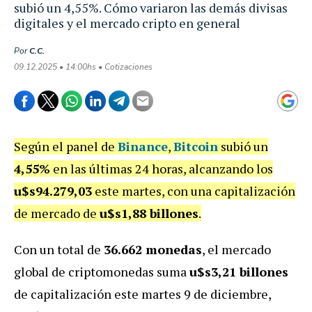
subió un 4,55%. Cómo variaron las demás divisas
digitales y el mercado cripto en general
Por
C.C.
09.12.2025 • 14:00hs • Cotizaciones
Según el panel de
Binance
,
Bitcoin
subió un
4,55%
en las últimas 24 horas, alcanzando los
u$s94.279,03
este martes, con una capitalización
de mercado de
u$s1,88 billones
.
Con un total de
36.662 monedas
, el mercado
global de criptomonedas suma
u$s3,21 billones
de capitalización este martes 9 de diciembre,