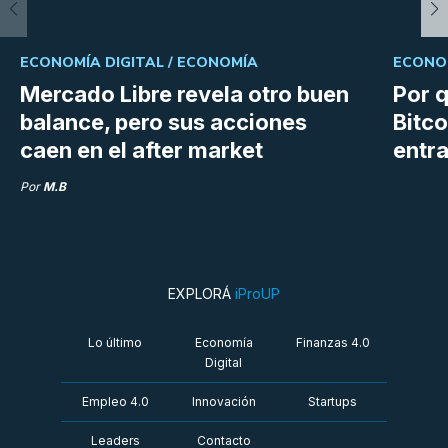
ECONOMÍA DIGITAL /
ECONOMÍA
ECONOM
Mercado Libre revela otro buen
Por q
balance, pero sus acciones
Bitco
caen en el after market
entra
Por
M.B
EXPLORÁ
iProUP
Lo último
Economía
Finanzas 4.0
Digital
Empleo 4.0
Innovación
Startups
Leaders
Contacto