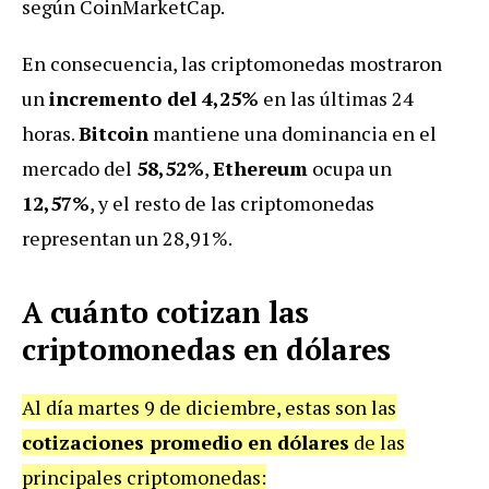
según CoinMarketCap.
En consecuencia, las criptomonedas mostraron
un
incremento del 4,25%
en las últimas 24
horas.
Bitcoin
mantiene una dominancia en el
mercado del
58,52%
,
Ethereum
ocupa un
12,57%
, y el resto de las criptomonedas
representan un 28,91%.
A cuánto cotizan las
criptomonedas en dólares
Al día martes 9 de diciembre, estas son las
cotizaciones promedio en dólares
de las
principales criptomonedas: