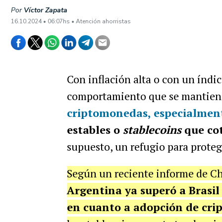
Por
Víctor Zapata
16.10.2024 • 06:07hs • Atención ahorristas
Con inflación alta o con un índic
comportamiento que se mantie
criptomonedas, especialment
estables o
stablecoins
que cot
supuesto, un refugio para proteg
Según un reciente informe de Ch
Argentina ya superó a Brasil
en cuanto a adopción de cr