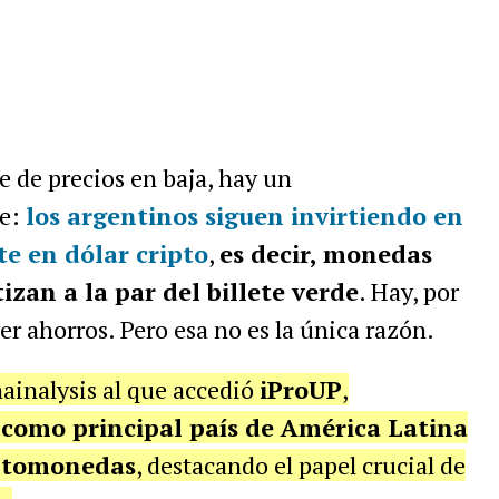
e de precios en baja, hay un
ne:
los argentinos siguen invirtiendo en
e en dólar cripto
,
es decir, monedas
izan a la par del billete verde
. Hay, por
er ahorros. Pero esa no es la única razón.
ainalysis al que accedió
iProUP
,
 como principal país de América Latina
iptomonedas
, destacando el papel crucial de