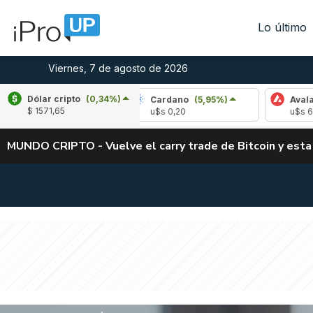
Lo último
Viernes, 7 de agosto de 2026
Dólar cripto
(0,34%)
,60%)
Cardano
(5,95%)
Avalanche
(-3,16%
$ 1571,65
u$s 0,20
u$s 6,45
MUNDO CRIPTO - Vuelve el carry trade de Bitcoin y esta