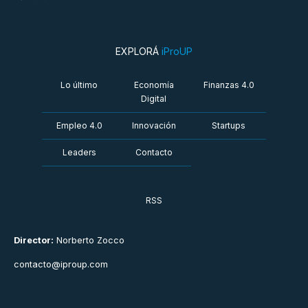
EXPLORÁ
iProUP
Lo último
Economía
Finanzas 4.0
Digital
Empleo 4.0
Innovación
Startups
Leaders
Contacto
RSS
Director:
Norberto Zocco
contacto@iproup.com