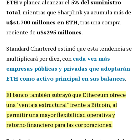
ETH
y planea alcanzar el
5% del suministro
total
, mientras que Sharplink ya acumula más de
u$s
1.700 millones en ETH
, tras una compra
reciente de
u$s295 millones
.
Standard Chartered estimó que esta tendencia se
multiplicará por diez, con
cada vez más
empresas públicas y privadas que adoptarán
ETH como activo principal en sus balances
.
El banco también subrayó que Ethereum ofrece
una "ventaja estructural" frente a Bitcoin, al
permitir una mayor flexibilidad operativa y
retorno financiero para las corporaciones.