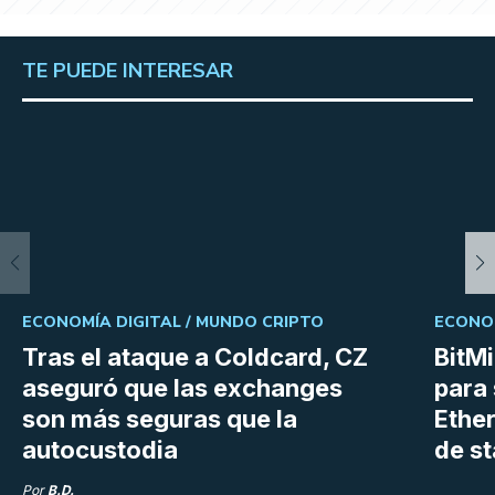
TE PUEDE INTERESAR
ECONOMÍA DIGITAL /
MUNDO CRIPTO
ECONOM
Tras el ataque a Coldcard, CZ
BitM
aseguró que las exchanges
para 
son más seguras que la
Ethe
autocustodia
de s
Por
B.D.