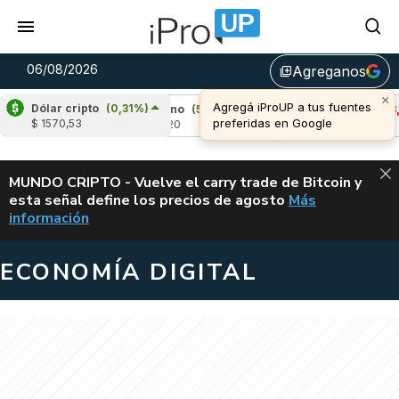
06/08/2026
Agreganos
library_add
Dólar cripto
(0,31%)
%)
Cardano
(5,99%)
Avalanche
(-3,47%)
$ 1570,53
u$s 0,20
u$s 6,46
ALERTA
MUNDO CRIPTO - Vuelve el carry trade de Bitcoin y
esta señal define los precios de agosto
Más
VUELVE EL CAR
información
ECONOMÍA DIGITAL