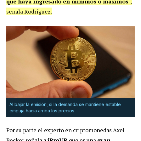
que haya ingresado en mínimos o máximos
",
señala Rodríguez.
Al bajar la emisión, si la demanda se mantiene estable
empuja hacia arriba los precios
Por su parte el experto en criptomonedas Axel
Becker señala a
iProUP
que es una
gran