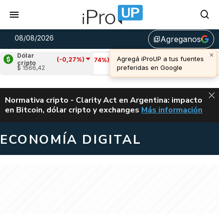
08/08/2026
Agreganos
library_add
Dólar
(-0,27%)
Cardano
(-0,74%)
Avalanche
(2,29%)
cripto
$ 1566,42
u$s 0,20
u$s 6,52
ALERTA
Normativa cripto - Clarity Act en Argentina: impacto
en Bitcoin, dólar cripto y exchanges
Más información
CLARITY ACT EN AR
ECONOMÍA DIGITAL