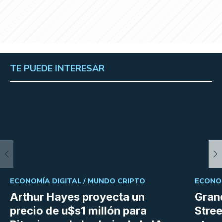
TE PUEDE INTERESAR
ECONOMÍA DIGITAL /
MUNDO CRIPTO
ECONOM
Arthur Hayes proyecta un
Gran
precio de u$s1 millón para
Stree