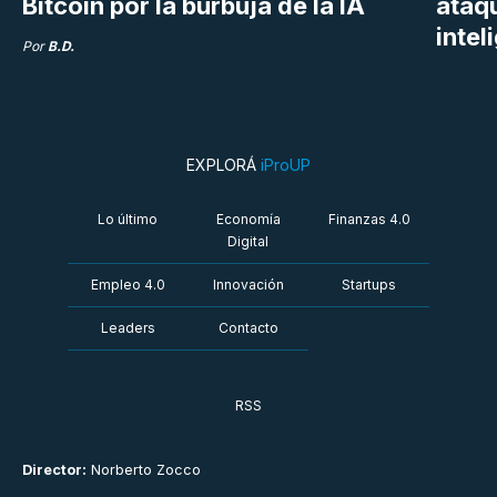
Bitcoin por la burbuja de la IA
ataq
intel
Por
B.D.
EXPLORÁ
iProUP
Lo último
Economía
Finanzas 4.0
Digital
Empleo 4.0
Innovación
Startups
Leaders
Contacto
RSS
Director:
Norberto Zocco