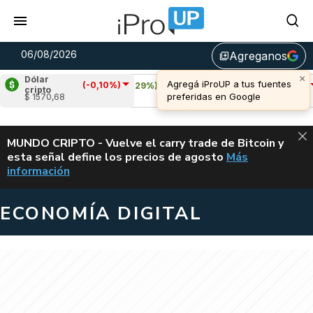
06/08/2026
Agreganos
library_add
Dólar
(-0,10%)
Cardano
(0,29%)
Avalanche
(-0,21%)
cripto
$ 1570,68
u$s 0,19
u$s 6,66
ALERTA
MUNDO CRIPTO - Vuelve el carry trade de Bitcoin y
esta señal define los precios de agosto
Más
VUELVE EL CAR
información
ECONOMÍA DIGITAL