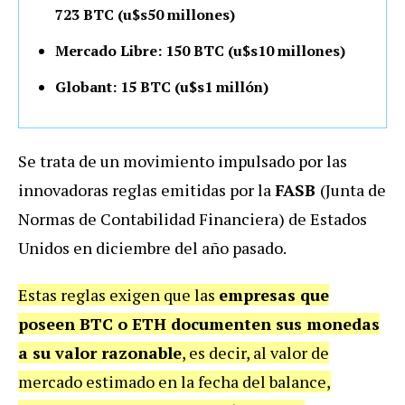
723 BTC (u$s50 millones)
Mercado Libre: 150 BTC (u$s10 millones)
Globant: 15 BTC (u$s1 millón)
Se trata de un movimiento impulsado por las
innovadoras reglas emitidas por la
FASB
(Junta de
Normas de Contabilidad Financiera) de Estados
Unidos en diciembre del año pasado.
Estas reglas exigen que las
empresas que
poseen BTC o ETH documenten sus monedas
a su valor razonable
, es decir, al valor de
mercado estimado en la fecha del balance,