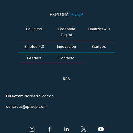
EXPLORÁ
iProUP
Lo último
Economía
Finanzas 4.0
Digital
Empleo 4.0
Innovación
Startups
Leaders
Contacto
RSS
Director:
Norberto Zocco
contacto@iproup.com