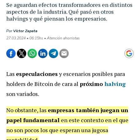
Se aguardan efectos transformadores en distintos
aspectos de la industria. Qué pasó en otros
halvings y qué piensan los empresarios.
Por
Víctor Zapata
27.03.2024 • 06:15hs • Atención ahorristas
Las
especulaciones
y escenarios posibles para
holders de Bitcoin de cara al
próximo
halving
son variados.
No obstante, las
empresas también juegan un
papel fundamental
en este contexto en el que
no son pocos los que esperan una jugosa
rentabilidad.