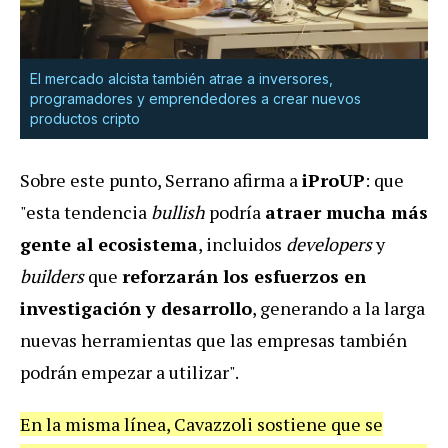
El mercado alcista también atrae a inversores,
programadores y emprendedores a crear nuevos
productos cripto
Sobre este punto, Serrano afirma a
iProUP
: que
"esta tendencia
bullish
podría
atraer mucha más
gente al ecosistema
, incluidos
developers
y
builders
que
reforzarán los esfuerzos en
investigación y desarrollo
, generando a la larga
nuevas herramientas que las empresas también
podrán empezar a utilizar".
En la misma línea, Cavazzoli sostiene que se