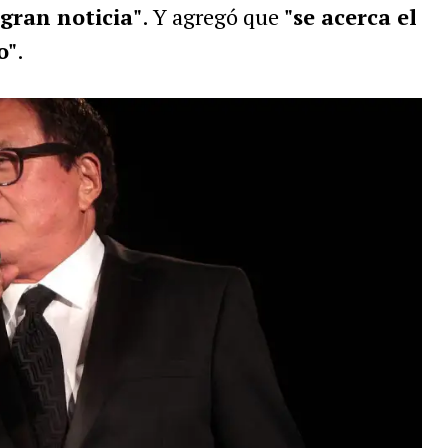
"gran noticia"
. Y agregó que
"se acerca el
o"
.