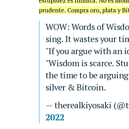
estupidez es infinita. No es mome
prudente. Compra oro, plata y Bi
WOW: Words of Wisdom. 1: "Don’t teach pigs to
sing. It wastes your ti
"If you argue with an id
"Wisdom is scarce. Stup
the time to be arguing 
silver & Bitcoin.
— therealkiyosaki (@
2022