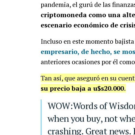
pandemia, el gurú de las finanza
criptomoneda como una alter
escenario económico de crisi
Incluso en este momento bajista
empresario, de hecho, se mos
anteriores ocasiones por él como
Tan así, que aseguró en su cuen
su precio baja a u$s20.000
.
WOW:Words of Wisdom. "Your profits are made
when you buy, not when 
crashing. Great news. 