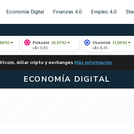
Economía Digital
Finanzas 4.0
Empleo 4.0
Sta
Polkadot
(0,57%)
Chainlink
(1,50%)
A
u$s 0,82
u$s 8,35
u
ALERTA
Bitcoin, dólar cripto y exchanges
Más información
CLARITY ACT EN ARGENTI
ECONOMÍA DIGITAL