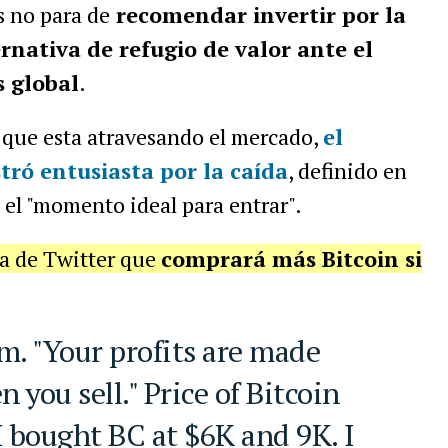
s no para de
recomendar invertir por la
nativa de refugio de valor ante el
s global
.
 que esta atravesando el mercado,
el
tró entusiasta por la caída
, definido en
 el "momento ideal para entrar".
ta de Twitter que
comprará más Bitcoin si
you sell." Price of Bitcoin
I bought BC at $6K and 9K. I