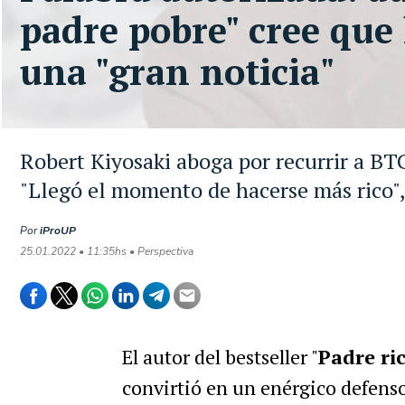
padre pobre" cree que 
una "gran noticia"
Robert Kiyosaki aboga por recurrir a B
"Llegó el momento de hacerse más rico",
Por
iProUP
25.01.2022 • 11:35hs • Perspectiva
El autor del bestseller "
Padre ri
convirtió en un enérgico defens