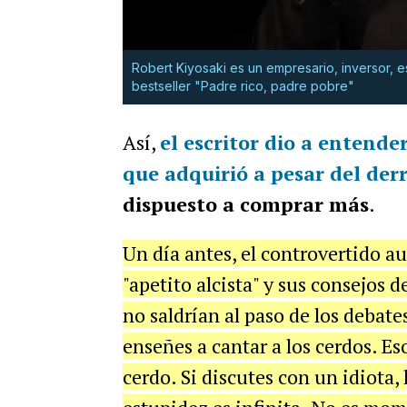
Robert Kiyosaki es un empresario, inversor, e
bestseller "Padre rico, padre pobre"
Así,
el escritor dio a entende
que adquirió a pesar del de
dispuesto a comprar más
.
Un día antes, el controvertido au
"apetito alcista" y sus consejos 
no saldrían al paso de los debate
enseñes a cantar a los cerdos. Es
cerdo. Si discutes con un idiota, 