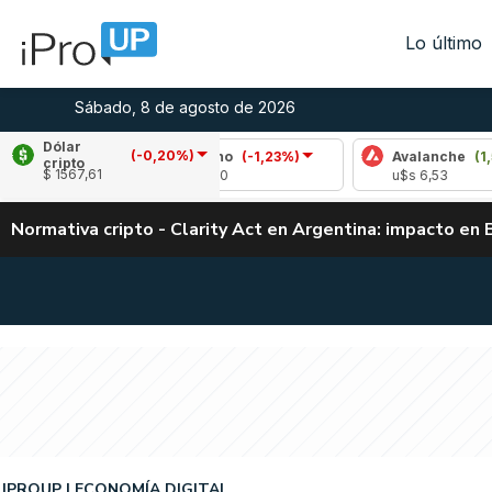
Lo último
Sábado, 8 de agosto de 2026
Dólar
(-0,20%)
Cardano
(-1,23%)
Avalanche
(1,50%)
cripto
$ 1567,61
u$s 0,20
u$s 6,53
Normativa cripto - Clarity Act en Argentina: impacto en 
IPROUP
ECONOMÍA DIGITAL