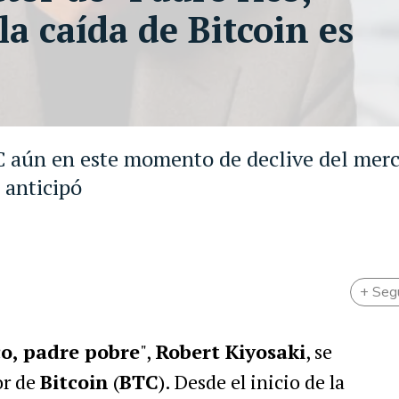
la caída de Bitcoin es
TC aún en este momento de declive del mer
 anticipó
+ Seg
co, padre pobre
",
Robert Kiyosaki
, se
or de
Bitcoin
(
BTC
). Desde el inicio de la