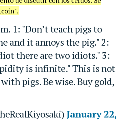
nto de discutir con los cerdos. Sé
tcoin".
me and it annoys the pig." 2:
iot there are two idiots." 3:
idity is infinite." This is not
with pigs. Be wise. Buy gold,
theRealKiyosaki)
January 22,