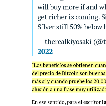
will buy more if and w
get richer is coming. S
Silver still 50% below 
— therealkiyosaki (@
2022
"Los beneficios se obtienen cuan
del precio de Bitcoin son buenas
más si y cuando pruebe los 20,000
alusión a una frase muy utilizada
En ese sentido, para el escritor
l