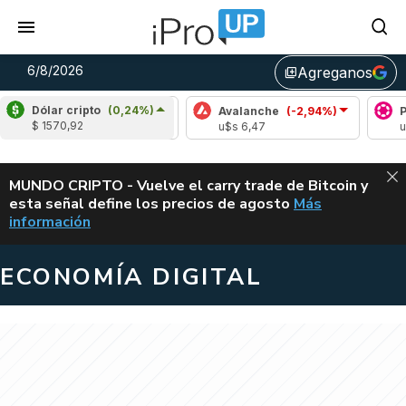
6/8/2026
Agreganos
library_add
Dólar cripto
(0,24%)
Cardano
(6,73%)
Avalanche
(-2,94%)
Polkad
$ 1570,92
u$s 0,20
u$s 6,47
u$s 0,
ALERTA
MUNDO CRIPTO - Vuelve el carry trade de Bitcoin y
esta señal define los precios de agosto
Más
VUELVE EL CAR
información
ECONOMÍA DIGITAL