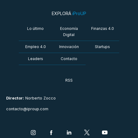
EXPLORÁ
iProUP
Lo último
Economía
Finanzas 4.0
Digital
Empleo 4.0
Innovación
Startups
Leaders
Contacto
RSS
Director:
Norberto Zocco
contacto@iproup.com