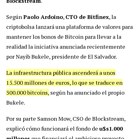
Blockstream
.
Según
Paolo Ardoino
,
CTO de Bitfinex
, la
criptobolsa lanzará una plataforma de valores para
mantener los bonos de Bitcoin para llevar a la
realidad la iniciativa anunciada recientemente
por Nayib Bukele, presidente de El Salvador.
La infraestructura pública ascenderá a unos
15.500 millones de euros, lo que se traduce en
300.000 bitcoins,
según ha anunciado el propio
Bukele.
Por su parte Samson Mow, CSO de Blockstream,
explicó cómo funcionará el fondo de
u$s1.000
millones
que financiará el ambicioso proyecto