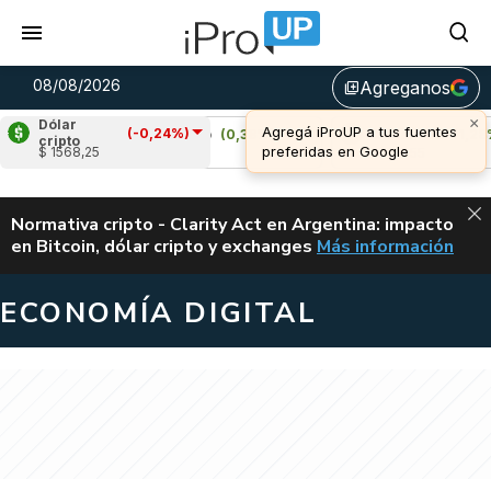
08/08/2026
Agreganos
library_add
×
Dólar
Agregá iProUP a tus fuentes
(-0,24%)
)
Cardano
(0,38%)
Avalanche
(1,28%)
cripto
preferidas en Google
$ 1568,25
u$s 0,20
u$s 6,55
ALERTA
Normativa cripto - Clarity Act en Argentina: impacto
en Bitcoin, dólar cripto y exchanges
Más información
CLARITY ACT EN AR
ECONOMÍA DIGITAL