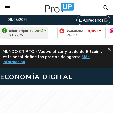
06/08/2026
Agreganos
library_add
Dólar cripto
(0,00%)
Cardano
(6,43%)
Avalanche
(-3,31%)
Polk
$ 1572,75
u$s 0,20
u$s 6,46
u$s 
ALERTA
MUNDO CRIPTO - Vuelve el carry trade de Bitcoin y
esta señal define los precios de agosto
Más
VUELVE EL CAR
información
ECONOMÍA DIGITAL