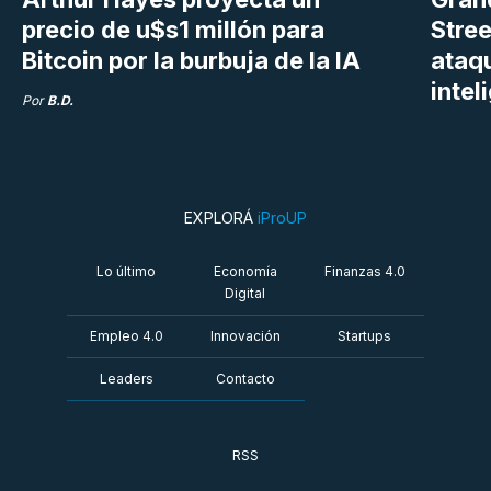
precio de u$s1 millón para
Stree
Bitcoin por la burbuja de la IA
ataq
intel
Por
B.D.
EXPLORÁ
iProUP
Lo último
Economía
Finanzas 4.0
Digital
Empleo 4.0
Innovación
Startups
Leaders
Contacto
RSS