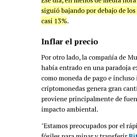
siguió bajando por debajo de los
casi 13%
.
Inflar el precio
Por otro lado, la compañía de M
había entrado en una paradoja e
como moneda de pago e incluso inv
criptomonedas genera gran canti
proviene principalmente de fuent
impacto ambiental.
"Estamos preocupados por el ráp
fósiles para minar y transferir
Bi