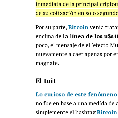
inmediata de la principal cripto
de su cotización en solo segundo
Por su parte,
Bitcoin
venía trata
encima de
la línea de los u$s4
poco, el mensaje de el "efecto M
nuevamente a caer apenas por enc
magnate.
El tuit
Lo curioso de este fenómeno
no fue en base a una medida de a
simplemente el hashtag
Bitcoin