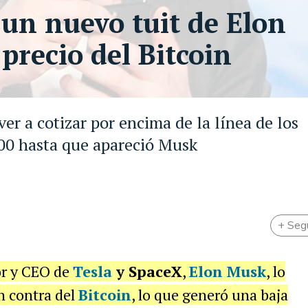
 un nuevo tuit de Elon
 precio del Bitcoin
er a cotizar por encima de la línea de los
000 hasta que apareció Musk
+ Seg
or y CEO de
Tesla
y SpaceX
,
Elon Musk
, lo
en contra del
Bitcoin
, lo que generó una baja