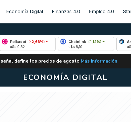
Economía Digital
Finanzas 4.0
Empleo 4.0
Sta
adot
(-2,68%)
Chainlink
(1,12%)
Arbitrum
(
0,82
u$s 8,19
u$s 0,08
ALERTA
 señal define los precios de agosto
Más información
VUELVE EL CARRY TRA
ECONOMÍA DIGITAL