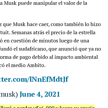
a Musk puede manipular el valor de la
ez que Musk hace caer, como también lo hizo
uit. Semanas atrás el precio de la estrella
ó en cuestión de minutos luego de una
fundó el sudafricano, que anunció que ya no
 forma de pago debido al impacto ambiental
icó el medio Ambito.
tter.com/lNnEfMdtJf
musk)
June 4, 2021
llegó a perder u$s6.000 y luego su precio