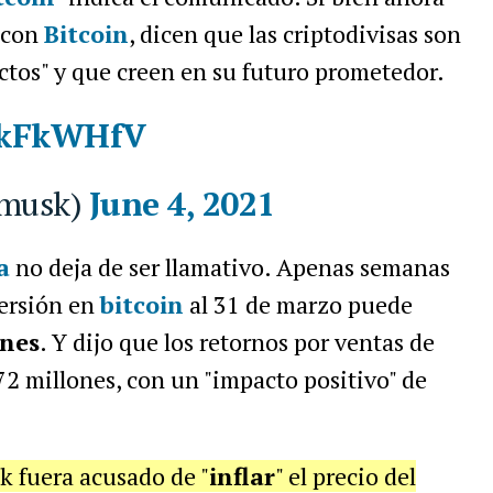
 con
Bitcoin
, dicen que las criptodivisas son
tos" y que creen en su futuro prometedor.
0DkFkWHfV
musk)
June 4, 2021
a
no deja de ser llamativo. Apenas semanas
versión en
bitcoin
al 31 de marzo puede
ones
. Y dijo que los retornos por ventas de
72 millones, con un "impacto positivo" de
 fuera acusado de "
inflar
" el precio del