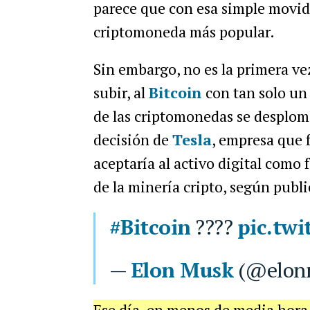
parece que con esa simple movid
criptomoneda más popular.
Sin embargo, no es la primera v
subir, al
Bitcoin
con tan solo un t
de las criptomonedas se desplom
decisión de
Tesla
, empresa que 
aceptaría al activo digital como
de la minería cripto, según publ
#Bitcoin
????
pic.twi
—
Elon Musk
(@elon
Ese día, en menos de media hora 