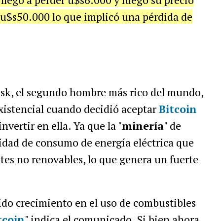
 u$s50.000 lo que implicó una pérdida de
usk, el segundo hombre más rico del mundo,
xistencial cuando decidió aceptar
Bitcoin
ertir en ella. Ya que la "
minería
" de
dad de consumo de energía eléctrica que
es no renovables, lo que genera un fuerte
ido crecimiento en el uso de combustibles
tcoin
" indica el comunicado. Si bien ahora