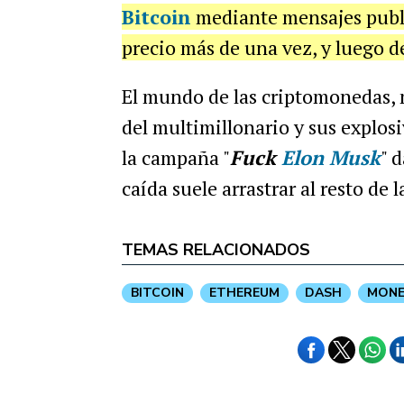
Bitcoin
mediante mensajes publi
precio más de una vez, y luego 
El mundo de las criptomonedas, m
del multimillonario y sus explos
la campaña "
Fuck
Elon Musk
" 
caída suele arrastrar al resto de
TEMAS RELACIONADOS
BITCOIN
ETHEREUM
DASH
MONE