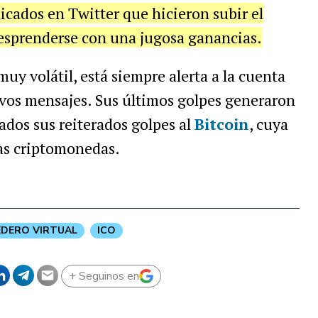
cados en Twitter que hicieron subir el
desprenderse con una jugosa ganancias.
uy volátil, está siempre alerta a la cuenta
ivos mensajes. Sus últimos golpes generaron
dados sus reiterados golpes al
Bitcoin
, cuya
 las criptomonedas.
DERO VIRTUAL
ICO
+ Seguinos en