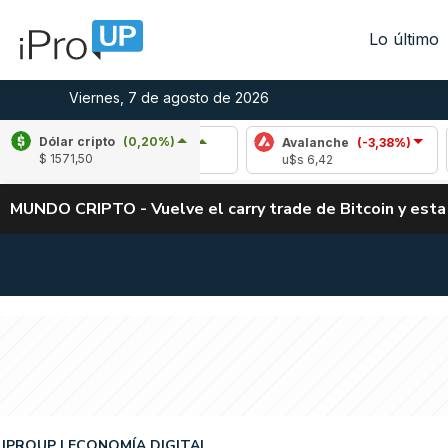
Lo último
Viernes, 7 de agosto de 2026
Dólar cripto
(0,20%)
Cardano
(4,88%)
Avalanche
(-3,38%)
Polk
$ 1571,50
u$s 0,20
u$s 6,42
u$s 
MUNDO CRIPTO - Vuelve el carry trade de Bitcoin y esta
IPROUP
ECONOMÍA DIGITAL