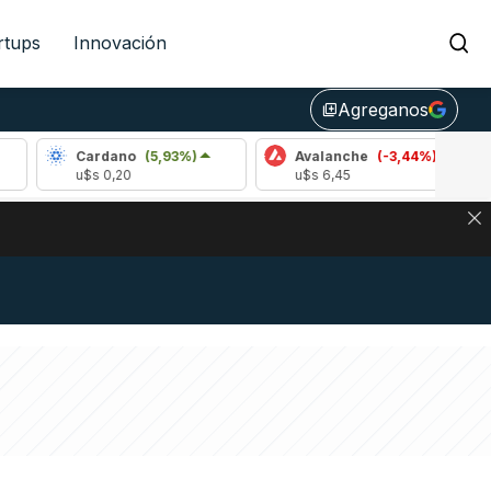
rtups
Innovación
Agreganos
library_add
Cardano
(5,93%)
Avalanche
(-3,44%)
Polkad
u$s 0,20
u$s 6,45
u$s 0,
DE DE BITCOIN Y ESTA SEÑAL DEFINE LOS PRECIOS DE AG