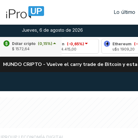
Lo último
Jueves, 6 de agosto de 2026
Dólar cripto
(0,15%)
Bitcoin
(-0,65%)
Ethereum
(-0,43%)
$ 1572,64
u$s 64.415,00
u$s 1909,20
MUNDO CRIPTO - Vuelve el carry trade de Bitcoin y esta
IPROUP
IPROUP
ECONOMÍA DIGITAL