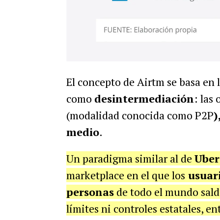
El concepto de Airtm se basa en 
como
desintermediación
: las
(modalidad conocida como P2P
)
medio
.
Un paradigma similar al de
Uber
marketplace en el que los
usuari
personas
de todo el mundo saldo
límites ni controles estatales, ent