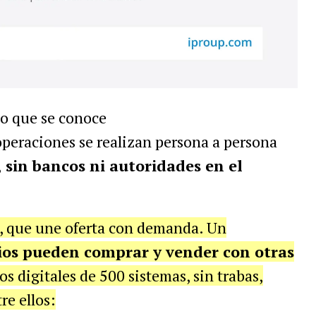
lo que se conoce
 operaciones se realizan persona a persona
, sin bancos ni autoridades en el
, que une oferta con demanda. Un
os pueden comprar y vender con otras
s digitales de 500 sistemas, sin trabas,
re ellos: