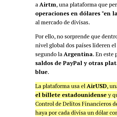
a
Airtm
, una plataforma que per
operaciones en dólares "en l
al mercado de divisas.
Por ello, no sorprende que dentr
nivel global dos países lideren e
segundo la
Argentina
. En este
saldos de PayPal y otras pla
blue
.
La plataforma usa el
AirUSD
, u
el billete estadounidense
y q
Control de Delitos Financieros 
haya por cada divisa un dólar co