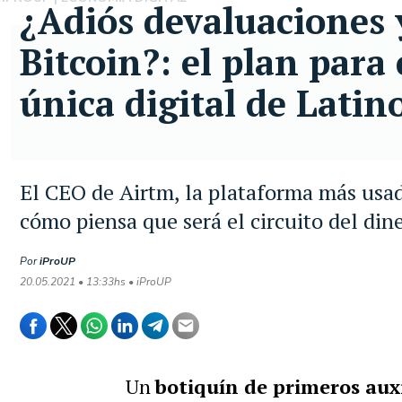
¿Adiós devaluaciones y
Bitcoin?: el plan para
única digital de Lati
El CEO de Airtm, la plataforma más usada
cómo piensa que será el circuito del dine
Por
iProUP
20.05.2021 • 13:33hs • iProUP
Un
botiquín de primeros aux