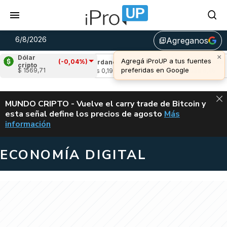
6/8/2026
Agreganos
library_add
Dólar
(-0,04%)
,96%)
Cardano
(-2,10%)
Avalanche
(-4,06
cripto
$ 1569,71
u$s 0,19
u$s 6,45
ALERTA
MUNDO CRIPTO - Vuelve el carry trade de Bitcoin y
esta señal define los precios de agosto
Más
VUELVE EL CAR
información
ECONOMÍA DIGITAL