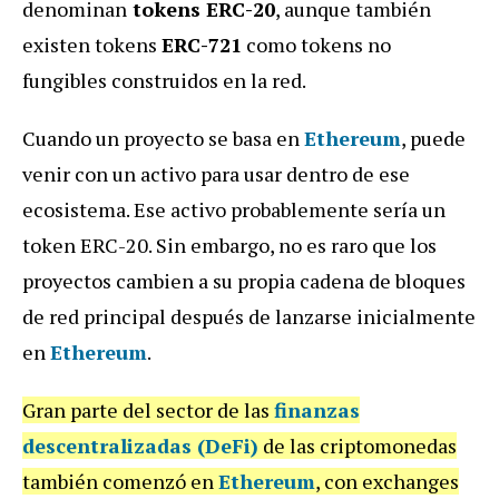
denominan
tokens ERC-20
, aunque también
existen tokens
ERC-721
como tokens no
fungibles construidos en la red.
Cuando un proyecto se basa en
Ethereum
, puede
venir con un activo para usar dentro de ese
ecosistema. Ese activo probablemente sería un
token ERC-20. Sin embargo, no es raro que los
proyectos cambien a su propia cadena de bloques
de red principal después de lanzarse inicialmente
en
Ethereum
.
Gran parte del sector de las
finanzas
descentralizadas
(DeFi)
de las criptomonedas
también comenzó en
Ethereum
, con exchanges