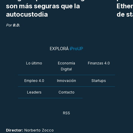
son más seguras que la
Ethe
autocustodia
de s
Por
B.D.
EXPLORÁ
iProUP
Lo último
Economía
Finanzas 4.0
Digital
Empleo 4.0
Innovación
Startups
Leaders
Contacto
RSS
Director:
Norberto Zocco