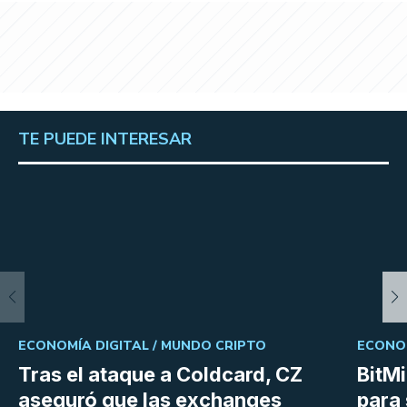
TE PUEDE INTERESAR
ECONOMÍA DIGITAL /
MUNDO CRIPTO
ECONOM
Tras el ataque a Coldcard, CZ
BitM
aseguró que las exchanges
para 