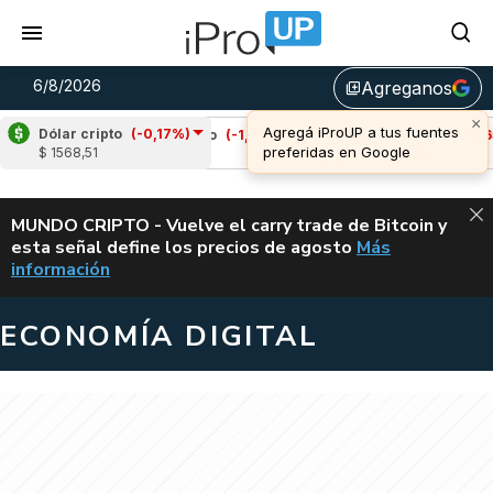
6/8/2026
Agreganos
library_add
Dólar cripto
(-0,17%)
Cardano
(-1,40%)
Avalanche
(-3,65%)
$ 1568,51
u$s 0,19
u$s 6,44
ALERTA
MUNDO CRIPTO - Vuelve el carry trade de Bitcoin y
esta señal define los precios de agosto
Más
VUELVE EL CAR
información
ECONOMÍA DIGITAL