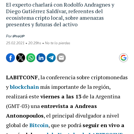
El experto charlará con Rodolfo Andragnes y
Diego Gutiérrez Saldívar, referentes del
ecosistema cripto local, sobre amenazas
presentes y futuras del activo
Por
iProUP
25.02.2021 • 20:29hs • No te lo pierdas
LABITCONF
, la conferencia sobre criptomonedas
y
blockchain
más importante de la región,
realizará este
viernes a las 13
de la Argentina
(GMT-03) una
entrevista a Andreas
Antonopoulos
, el principal divulgador a nivel
global de
Bitcoin
, que se podrá
seguir en vivo a