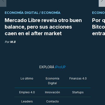
ECONOMÍA DIGITAL /
ECONOMÍA
ECONOM
Mercado Libre revela otro buen
Por q
balance, pero sus acciones
Bitco
caen en el after market
entra
Por
M.B
EXPLORÁ
iProUP
Lo último
Economía
Finanzas 4.0
Digital
Empleo 4.0
Innovación
Startups
Leaders
Contacto