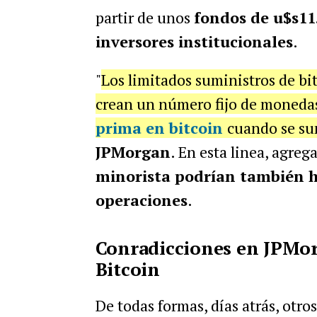
partir de unos
fondos de u$s11
inversores institucionales
.
"
Los limitados suministros de bi
crean un número fijo de monedas
prima en bitcoin
cuando se su
JPMorgan
. En esta linea, agreg
minorista podrían también 
operaciones
.
Conradicciones en JPMor
Bitcoin
De todas formas, días atrás, otro