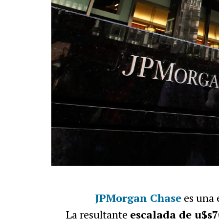
JPMorgan Chase
es una 
La resultante
escalada de u$s7