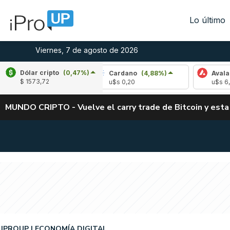
Lo último
Viernes, 7 de agosto de 2026
Dólar cripto
(0,47%)
,84%)
Cardano
(4,88%)
Avalanche
(1,32%
$ 1573,72
u$s 0,20
u$s 6,49
MUNDO CRIPTO - Vuelve el carry trade de Bitcoin y esta
IPROUP
ECONOMÍA DIGITAL