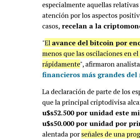
especialmente aquellas relativas 
atención por los aspectos positi
casos,
recelan a la criptomone
"
El
avance del bitcoin por en
menos que las oscilaciones en el
rápidamente
", afirmaron analist
financieros más grandes de
La declaración de parte de los es
que la principal criptodivisa al
u$s52.500 por unidad este mi
u$s50.000 por unidad por pr
alentada por
señales de una prog