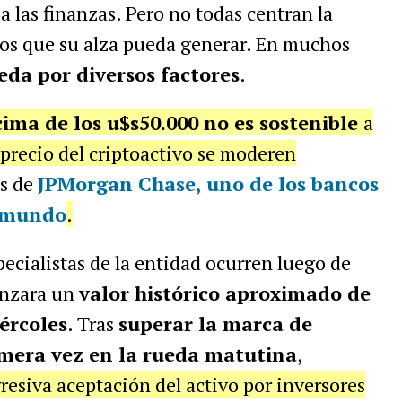
a las finanzas. Pero no todas centran la
vos que su alza pueda generar. En muchos
da por diversos factores
.
cima de los u$s50.000 no es sostenible
a
 precio del criptoactivo se moderen
as de
JPMorgan Chase,
uno de los bancos
l mundo
.
pecialistas de la entidad ocurren luego de
canzara un
valor histórico aproximado de
ércoles
. Tras
superar la marca de
imera vez en la rueda matutina
,
resiva aceptación del activo por inversores