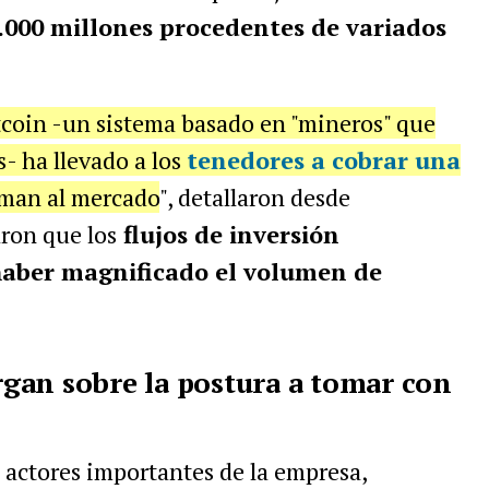
.000 millones procedentes de variados
tcoin -un sistema basado en "mineros" que
- ha llevado a los
tenedores a cobrar una
man al mercado
", detallaron desde
aron que los
flujos de inversión
haber magnificado el volumen de
gan sobre la postura a tomar con
s actores importantes de la empresa,