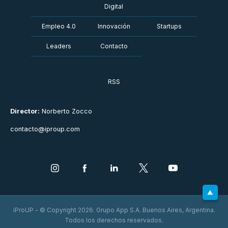
Digital
Empleo 4.0
Innovación
Startups
Leaders
Contacto
RSS
Director:
Norberto Zocco
contacto@iproup.com
iProUP - © Copyright 2026. Grupo App S.A. Buenos Aires, Argentina.
Todos los derechos reservados.