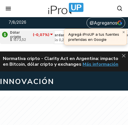
7/8/2026
Agreganos
library_add
×
Dólar
Agregá iProUP a tus fuentes
(-0,07%)
-2,10%)
Cardano
(-3,06%)
Avalanche
(-1,
cripto
preferidas en Google
$ 1573,52
u$s 0,20
u$s 6,40
ALERTA
Normativa cripto - Clarity Act en Argentina: impacto
en Bitcoin, dólar cripto y exchanges
Más información
CLARITY ACT EN AR
INNOVACIÓN