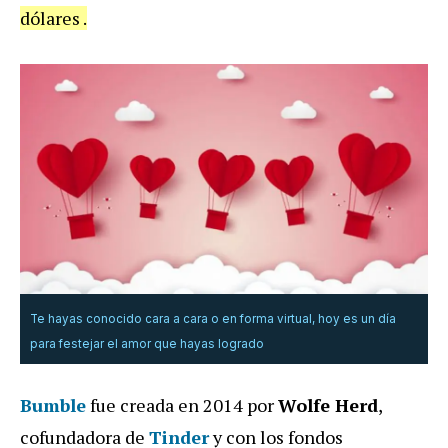
dólares .
Te hayas conocido cara a cara o en forma virtual, hoy es un día
para festejar el amor que hayas logrado
Bumble
fue creada en 2014 por
Wolfe Herd
,
cofundadora de
Tinder
y con los fondos