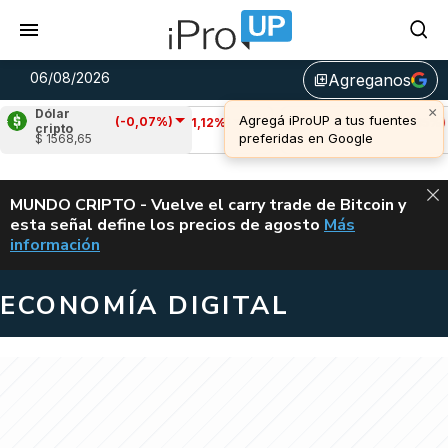
06/08/2026
Agreganos
library_add
Dólar
(-0,07%)
Cardano
(-1,12%)
Avalanche
(-3,85%)
cripto
$ 1568,65
u$s 0,19
u$s 6,44
ALERTA
MUNDO CRIPTO - Vuelve el carry trade de Bitcoin y
esta señal define los precios de agosto
Más
VUELVE EL CAR
información
ECONOMÍA DIGITAL