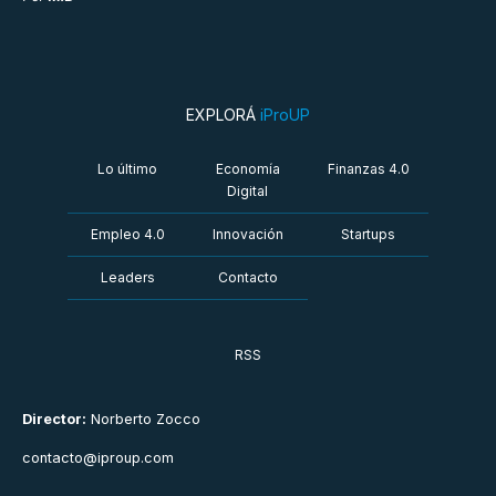
EXPLORÁ
iProUP
Lo último
Economía
Finanzas 4.0
Digital
Empleo 4.0
Innovación
Startups
Leaders
Contacto
RSS
Director:
Norberto Zocco
contacto@iproup.com