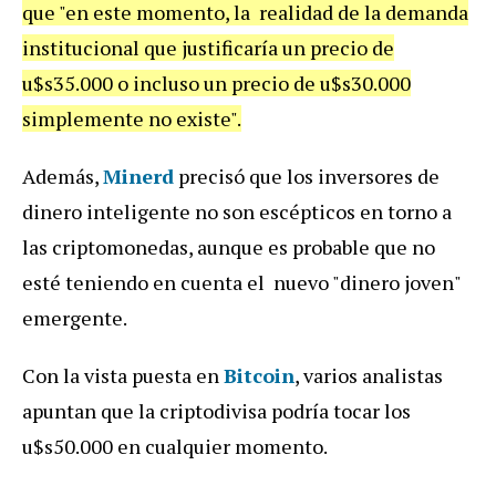
que "en este momento, la realidad de la demanda
institucional que justificaría un precio de
u$s35.000 o incluso un precio de u$s30.000
simplemente no existe".
Además,
Minerd
precisó que los inversores de
dinero inteligente no son escépticos en torno a
las criptomonedas, aunque es probable que no
esté teniendo en cuenta el nuevo "dinero joven"
emergente.
Con la vista puesta en
Bitcoin
, varios analistas
apuntan que la criptodivisa podría tocar los
u$s50.000 en cualquier momento.