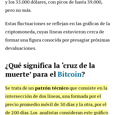
y los 35.000 dólares, con picos de hasta 39.000,
pero no más.
Estas fluctuaciones se reflejan en las gráficas de la
criptomoneda, cuyas líneas estuvieron cerca de
formar una figura conocida por presagiar próximas
devaluaciones.
¿Qué significa la ‘cruz de la
muerte’ para el
Bitcoin
?
Se trata de un
patrón técnico
que consiste en la
intersección de dos líneas, una formada por el
precio promedio móvil de 50 días y la otra, por el
de 200 días. Los analistas consideran este gráfico