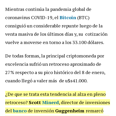
Mientras continúa la pandemia global de
coronavirus COVID-19, el
Bitcoin
(BTC)
consiguió un considerable repunte luego de la
venta masiva de los últimos días y, su cotización
vuelve a moverse en torno a los 33.100 dólares.
De todas formas, la principal criptomoneda por
excelencia sufrió un retroceso aproximado de
27% respecto a su pico histórico del 8 de enero,
cuando llegó a valer más de u$s41.000.
¿De que se trata esta tendencia al alza en pleno
retroceso?
Scott
Minerd
, director de inversiones
del
banco
de inversión
Guggenheim
remarcó