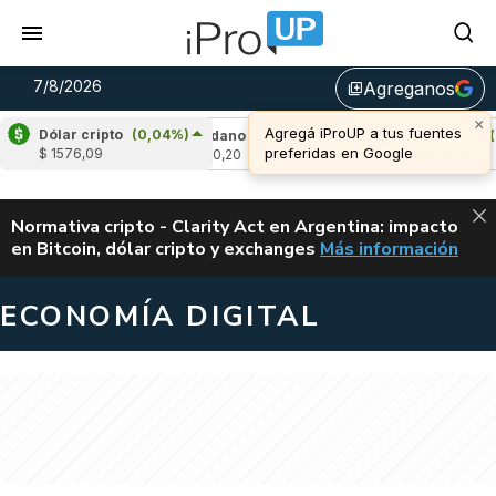
7/8/2026
Agreganos
library_add
Dólar cripto
(0,04%)
,15%)
Cardano
(1,41%)
Avalanche
(0,71%
$ 1576,09
u$s 0,20
u$s 6,48
ALERTA
Normativa cripto - Clarity Act en Argentina: impacto
en Bitcoin, dólar cripto y exchanges
Más información
CLARITY ACT EN AR
ECONOMÍA DIGITAL