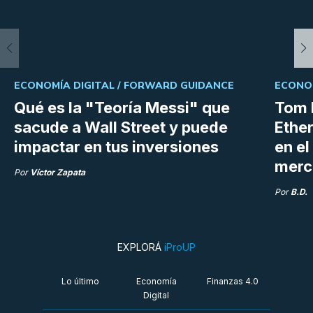
ECONOMÍA DIGITAL /
FORWARD GUIDANCE
ECONOM
Qué es la "Teoría Messi" que
Tom 
sacude a Wall Street y puede
Ethe
impactar en tus inversiones
en e
merc
Por
Víctor Zapata
Por
B.D.
EXPLORÁ
iProUP
Lo último
Economía
Finanzas 4.0
Digital