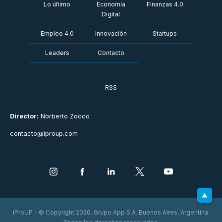
Lo último
Economía
Finanzas 4.0
Digital
Empleo 4.0
Innovación
Startups
Leaders
Contacto
RSS
Director:
Norberto Zocco
contacto@iproup.com
iProUP - © Copyright 2026. Grupo App S.A. Buenos Aires, Argentina.