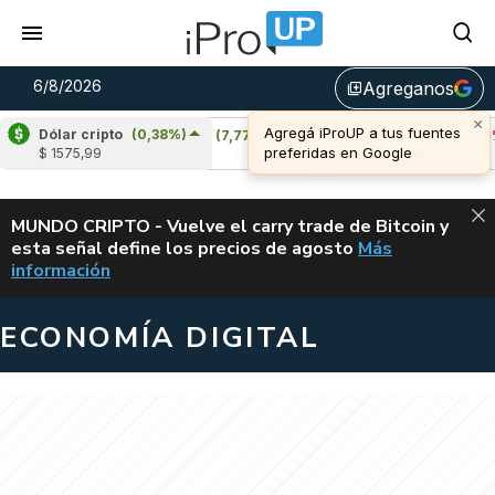
6/8/2026
Agreganos
library_add
Dólar cripto
(0,38%)
Cardano
(7,77%)
Avalanche
(-3,50%)
$ 1575,99
u$s 0,21
u$s 6,48
ALERTA
MUNDO CRIPTO - Vuelve el carry trade de Bitcoin y
esta señal define los precios de agosto
Más
VUELVE EL CAR
información
ECONOMÍA DIGITAL