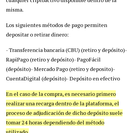
cualquier criptoactivo disponible dentro de la
misma.
Los siguientes métodos de pago permiten
depositar o retirar dinero:
- Transferencia bancaria (CBU) (retiro y depósito)
-
RapiPago (retiro y depósito)
- PagoFácil
(depósito)
- Mercado Pago (retiro y deposito)
-
CuentaDigital (depósito)
- Depósito en efectivo
En el caso de la compra, es necesario primero
realizar una recarga dentro de la plataforma, el
proceso de adjudicación de dicho depósito suele
tomar 24 horas dependiendo del método
utilizado.