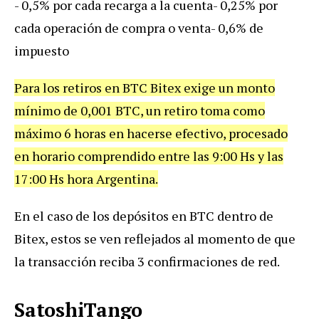
- 0,5% por cada recarga a la cuenta
- 0,25% por
cada operación de compra o venta
- 0,6% de
impuesto
Para los retiros en BTC Bitex exige un monto
mínimo de 0,001 BTC, un retiro toma como
máximo 6 horas en hacerse efectivo, procesado
en horario comprendido entre las 9:00 Hs y las
17:00 Hs hora Argentina.
En el caso de los depósitos en BTC dentro de
Bitex, estos se ven reflejados al momento de que
la transacción reciba 3 confirmaciones de red.
SatoshiTango