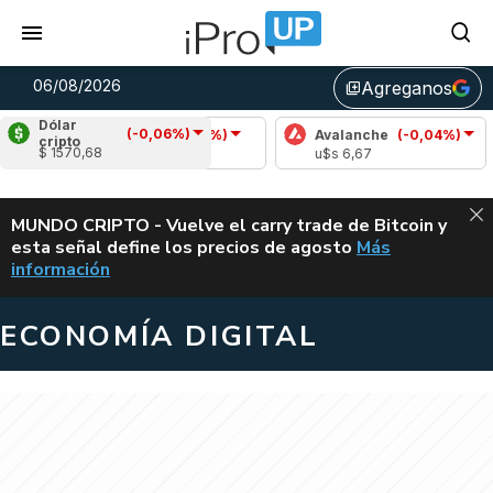
06/08/2026
Agreganos
library_add
Dólar
(-0,06%)
Cardano
(-0,06%)
Avalanche
(-0,04%)
Polk
cripto
$ 1570,68
u$s 0,19
u$s 6,67
u$s 
ALERTA
MUNDO CRIPTO - Vuelve el carry trade de Bitcoin y
esta señal define los precios de agosto
Más
VUELVE EL CAR
información
ECONOMÍA DIGITAL