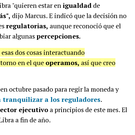
ibra "quieren estar en
igualdad
de
s",
dijo Marcus. E indicó que la decisión no
es
regulatorias,
aunque reconoció que el
biar algunas
percepciones.
 esas dos cosas interactuando
ntorno en el que
operamos,
así que creo
 en octubre pasado para regir la moneda y
 tranquilizar a los reguladores
.
rector ejecutivo
a principios de este mes. El
ibra a fin de año.