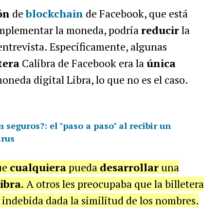
ón
de
blockchain
de Facebook, que está
omplementar la moneda, podría
reducir
la
ntrevista. Específicamente, algunas
tera
Calibra de Facebook era la
única
neda digital Libra, lo que no es el caso.
seguros?: el "paso a paso" al recibir un
irus
ue
cualquiera
pueda
desarrollar
una
ibra.
A otros les preocupaba que la billetera
indebida dada la similitud de los nombres.