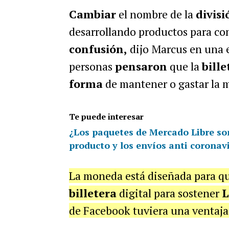
Cambiar
el nombre de la
divisi
desarrollando productos para c
confusión,
dijo Marcus en una e
personas
pensaron
que la
bille
forma
de mantener o gastar la mo
Te puede interesar
¿Los paquetes de Mercado Libre son 
producto y los envíos anti coronav
La moneda está diseñada para q
billetera
digital para sostener
L
de Facebook tuviera una ventaja 