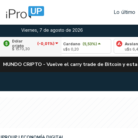
Lo último
Viernes, 7 de agosto de 2026
Dólar
(-0,01%)
,83%)
Cardano
(5,53%)
Avalanche
(-3,61
cripto
$ 1570,30
u$s 0,20
u$s 6,43
MUNDO CRIPTO - Vuelve el carry trade de Bitcoin y esta
IPROUP
ECONOMÍA DIGITAL