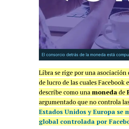
El consorcio detrás de la moneda está compu
Libra se rige por una asociación
de lucro de las cuales Facebook
describe como una
moneda
de
argumentado que no controla las
Estados Unidos
y
Europa
se 
global controlada por Faceb