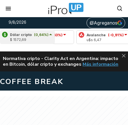
9/8/2026
Agreganos
library_add
Dólar cripto
(0,64%)
Cardano
(-1,63%)
Avalanche
(-0,91%)
P
$ 1572,69
u$s 0,20
u$s 6,47
u
ALERTA
Normativa cripto - Clarity Act en Argentina: impacto
en Bitcoin, dólar cripto y exchanges
Más información
CLARITY ACT EN AR
COFFEE BREAK