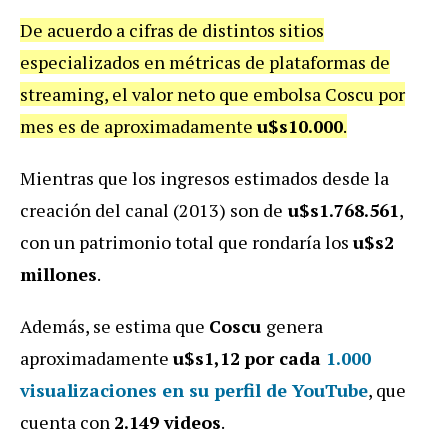
De acuerdo a cifras de distintos sitios
especializados en métricas de plataformas de
streaming, el valor neto que embolsa Coscu por
mes es de aproximadamente
u$s10.000
.
Mientras que los ingresos estimados desde la
creación del canal (2013) son de
u$s1.768.561
,
con un patrimonio total que rondaría los
u$s2
millones
.
Además, se estima que
Coscu
genera
aproximadamente
u$s1,12
por cada
1.000
visualizaciones en su perfil de YouTube
, que
cuenta con
2.149 videos
.