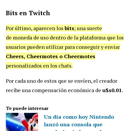
Bits en Twitch
Por último, aparecen los
bits
; una suerte
de moneda de uso dentro de la plataforma que los
usuarios pueden utilizar para conseguir y enviar
Cheers, Cheermotes o Cheermotes
personalizados en los chats.
Por cada uno de estos que se envíen, el creador
recibe una compensación económica de
u$s0.01
.
Te puede interesar
Un día como hoy Nintendo
lanzó una consola que