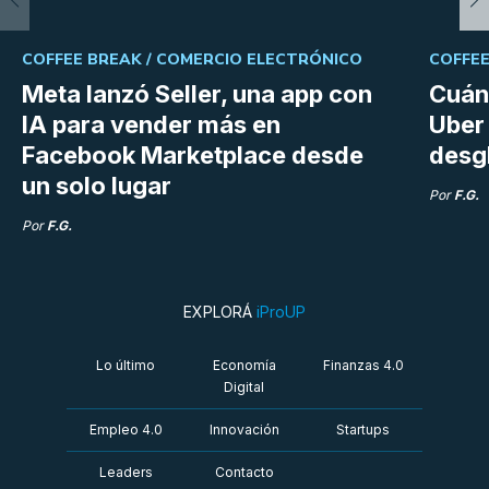
COFFEE BREAK /
COMERCIO ELECTRÓNICO
COFFEE
Meta lanzó Seller, una app con
Cuán
IA para vender más en
Uber 
Facebook Marketplace desde
desg
un solo lugar
Por
F.G.
Por
F.G.
EXPLORÁ
iProUP
Lo último
Economía
Finanzas 4.0
Digital
Empleo 4.0
Innovación
Startups
Leaders
Contacto