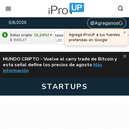
6/8/2026
Agreganos
library_add
×
Agregá iProUP a tus fuentes
Dólar cripto
(0,24%)
,75%)
Cardano
(2,72%)
Avalanche
(-3,20
preferidas en Google
$ 1569,27
u$s 0,20
u$s 6,41
ALERTA
MUNDO CRIPTO - Vuelve el carry trade de Bitcoin y
esta señal define los precios de agosto
Más
VUELVE EL CAR
información
STARTUPS