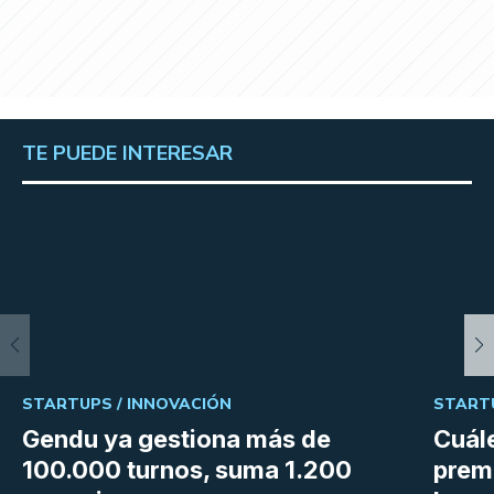
TE PUEDE INTERESAR
STARTUPS /
INNOVACIÓN
START
Gendu ya gestiona más de
Cuále
100.000 turnos, suma 1.200
premi