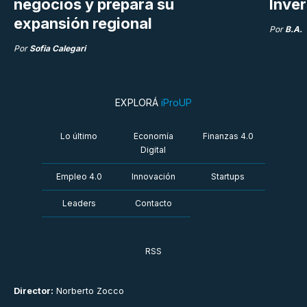
negocios y prepara su
Inve
expansión regional
Por
B.A.
Por
Sofia Calegari
EXPLORÁ
iProUP
Lo último
Economía
Finanzas 4.0
Digital
Empleo 4.0
Innovación
Startups
Leaders
Contacto
RSS
Director:
Norberto Zocco