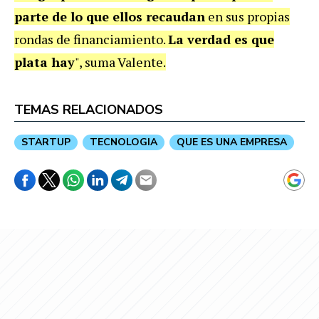
parte de lo que ellos recaudan
en sus propias
rondas de financiamiento.
La verdad es que
plata hay
", suma Valente.
TEMAS RELACIONADOS
STARTUP
TECNOLOGIA
QUE ES UNA EMPRESA