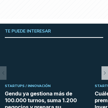
TE PUEDE INTERESAR
STARTUPS /
INNOVACIÓN
START
Gendu ya gestiona más de
Cuále
100.000 turnos, suma 1.200
premi
negocios y prepara su
Inve