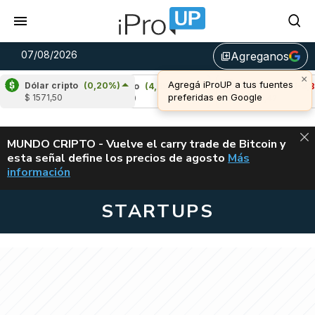
07/08/2026
Agreganos
library_add
×
Agregá iProUP a tus fuentes
Dólar cripto
(0,20%)
%)
Cardano
(4,88%)
Avalanche
(-3,38%)
preferidas en Google
$ 1571,50
u$s 0,20
u$s 6,42
ALERTA
MUNDO CRIPTO - Vuelve el carry trade de Bitcoin y
esta señal define los precios de agosto
Más
VUELVE EL CAR
información
STARTUPS