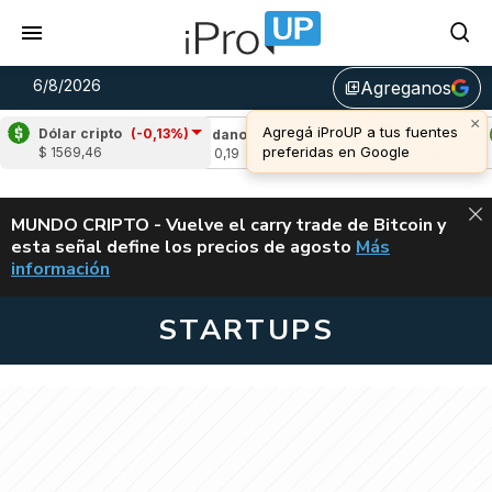
6/8/2026
Agreganos
library_add
×
Agregá iProUP a tus fuentes
Dólar cripto
(-0,13%)
-1,55%)
Cardano
(-2,40%)
Avalanche
(0,1
preferidas en Google
$ 1569,46
u$s 0,19
u$s 6,67
ALERTA
MUNDO CRIPTO - Vuelve el carry trade de Bitcoin y
esta señal define los precios de agosto
Más
VUELVE EL CAR
información
STARTUPS