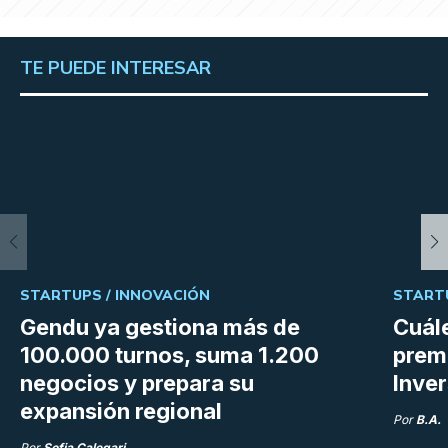
TE PUEDE INTERESAR
STARTUPS /
INNOVACIÓN
START
Gendu ya gestiona más de
Cuále
100.000 turnos, suma 1.200
premi
negocios y prepara su
Inve
expansión regional
Por
B.A.
Por
Sofia Calegari