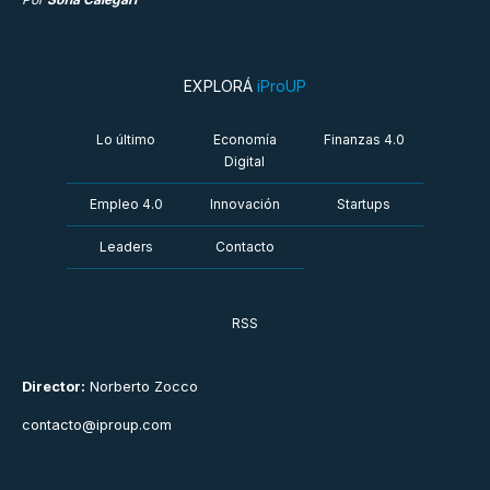
EXPLORÁ
iProUP
Lo último
Economía
Finanzas 4.0
Digital
Empleo 4.0
Innovación
Startups
Leaders
Contacto
RSS
Director:
Norberto Zocco
contacto@iproup.com