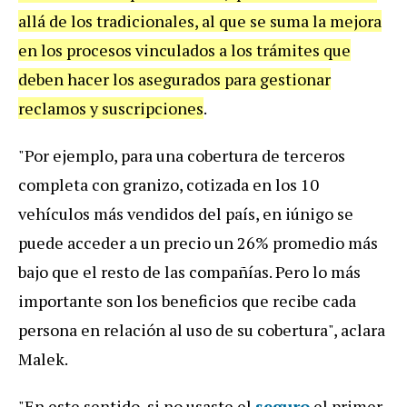
allá de los tradicionales, al que se suma la mejora
en los procesos vinculados a los trámites que
deben hacer los asegurados para gestionar
reclamos y suscripciones
.
"Por ejemplo, para una cobertura de terceros
completa con granizo, cotizada en los 10
vehículos más vendidos del país, en iúnigo se
puede acceder a un precio un 26% promedio más
bajo que el resto de las compañías. Pero lo más
importante son los beneficios que recibe cada
persona en relación al uso de su cobertura", aclara
Malek.
"En este sentido, si no usaste el
seguro
el primer