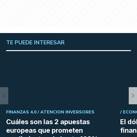
TE PUEDE INTERESAR
FINANZAS 4.0 /
ATENCION INVERSORES
/
ECON
Cuáles son las 2 apuestas
El dó
europeas que prometen
fina