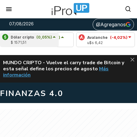
07/08/2026
Agreganos
library_add
Dólar cripto
(0,05%)
Cardano
(5,46%)
Avalanche
(-4,02%)
Pol
$ 1571,51
u$s 0,20
u$s 6,42
u$s
ALERTA
MUNDO CRIPTO - Vuelve el carry trade de Bitcoin y
esta señal define los precios de agosto
Más
VUELVE EL CAR
información
FINANZAS 4.0