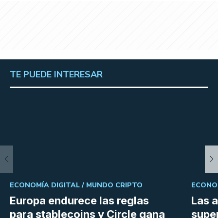
TE PUEDE INTERESAR
ECONOMÍA DIGITAL /
MUNDO CRIPTO
ECONOM
Europa endurece las reglas
Las 
para stablecoins y Circle gana
super