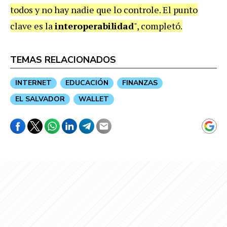
todos y no hay nadie que lo controle. El punto
clave es la
interoperabilidad
", completó.
TEMAS RELACIONADOS
INTERNET
EDUCACIÓN
FINANZAS
EL SALVADOR
WALLET