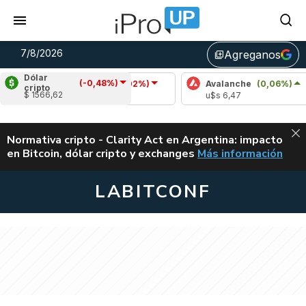
7/8/2026
Agreganos
library_add
Dólar
(-0,48%)
Cardano
(-1,02%)
Avalanche
(0,06%)
cripto
$ 1566,62
u$s 0,20
u$s 6,47
ALERTA
Normativa cripto - Clarity Act en Argentina: impacto
en Bitcoin, dólar cripto y exchanges
Más información
CLARITY ACT EN AR
LABITCONF