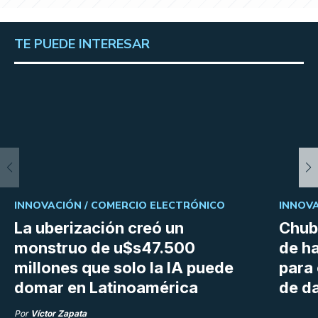
TE PUEDE INTERESAR
INNOVACIÓN /
COMERCIO ELECTRÓNICO
INNOVA
La uberización creó un
Chubu
monstruo de u$s47.500
de h
millones que solo la IA puede
para
domar en Latinoamérica
de da
Por
Víctor Zapata