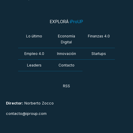
EXPLORÁ
iProUP
Lo último
Economía
Finanzas 4.0
Digital
Empleo 4.0
Innovación
Startups
Leaders
Contacto
RSS
Director:
Norberto Zocco
contacto@iproup.com