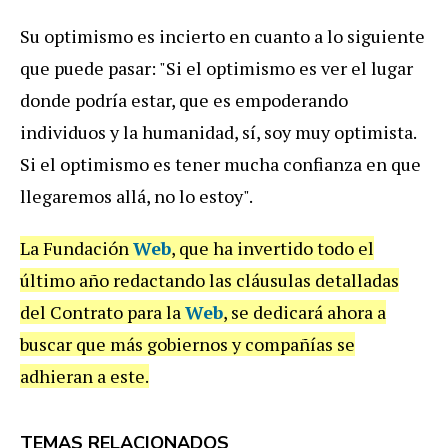
Su optimismo es incierto en cuanto a lo siguiente
que puede pasar: "Si el optimismo es ver el lugar
donde podría estar, que es empoderando
individuos y la humanidad, sí, soy muy optimista.
Si el optimismo es tener mucha confianza en que
llegaremos allá, no lo estoy".
La Fundación
Web
, que ha invertido todo el
último año redactando las cláusulas detalladas
del Contrato para la
Web
, se dedicará ahora a
buscar que más gobiernos y compañías se
adhieran a este.
TEMAS RELACIONADOS