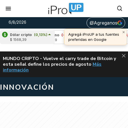
6/8/2026
Agreganos
library_add
×
Agregá iProUP a tus fuentes
Dólar cripto
(0,13%)
64%)
Cardano
(-1,61%)
Avalanche
(-4,05%
preferidas en Google
$ 1568,39
u$s 0,19
u$s 6,40
ALERTA
MUNDO CRIPTO - Vuelve el carry trade de Bitcoin y
esta señal define los precios de agosto
Más
VUELVE EL CAR
información
INNOVACIÓN