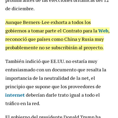
de diciembre.
Aunque Berners-Lee exhorta a todos los
gobiernos a tomar parte el Contrato para la
Web
,
reconoció que países como China y Rusia muy
probablemente no se subscribirán al proyecto.
También indició que EE.UU. no estaría muy
entusiasmado con un documento que resalta la
importancia de la neutralidad de la net, el
principio que supone que los proveedores de
internet
deberían darle trato igual a todo el
tráfico en la red.
El gobierno del presidente Donald Trump ha