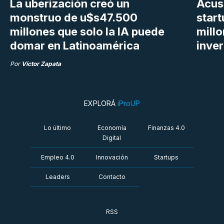
La uberización creó un
Acus
monstruo de u$s47.500
star
millones que solo la IA puede
mill
domar en Latinoamérica
inve
Por
Víctor Zapata
EXPLORÁ
iProUP
Lo último
Economía
Finanzas 4.0
Digital
Empleo 4.0
Innovación
Startups
Leaders
Contacto
RSS