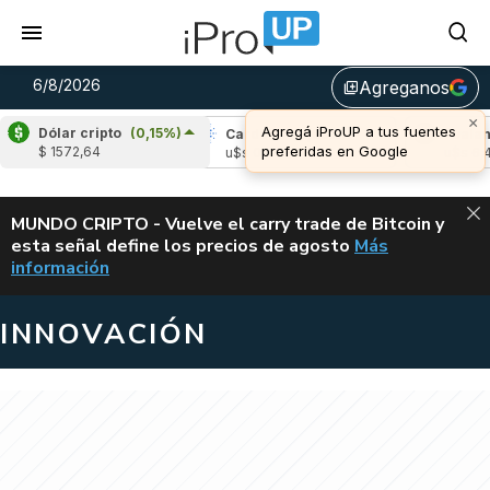
6/8/2026
Agreganos
library_add
×
Agregá iProUP a tus fuentes
Dólar cripto
(0,15%)
pple
(-3,27%)
Cardano
(5,93%)
Avalanch
preferidas en Google
$ 1572,64
s 1,04
u$s 0,20
u$s 6,45
ALERTA
MUNDO CRIPTO - Vuelve el carry trade de Bitcoin y
esta señal define los precios de agosto
Más
VUELVE EL CAR
información
INNOVACIÓN