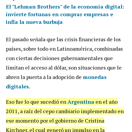
El "Lehman Brothers" de la economía digital:
invierte fortunas en comprar empresas e
infla la nueva burbuja
El pasado señala que las crisis financieras de los
países, sobre todo en Latinoamérica, combinadas
con ciertas decisiones gubernamentales que
limitan el acceso al dólar, son situaciones que le
abren la puerta a la adopción de
monedas
digitales
.
Eso fue lo que sucedió en
Argentina
en el año
2011, a raíz del cepo cambiario implementado en
ese momento por el gobierno de Cristina
Kirchner, el cual generó un impulso en la