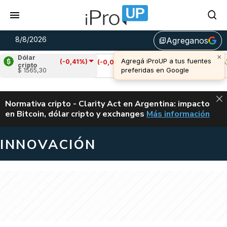
8/8/2026
Agreganos
library_add
Dólar
(-0,41%)
Cardano
(-0,04%)
Avalanche
(2,51%)
cripto
$ 1565,30
u$s 0,20
u$s 6,57
ALERTA
Normativa cripto - Clarity Act en Argentina: impacto
en Bitcoin, dólar cripto y exchanges
Más información
CLARITY ACT EN AR
INNOVACIÓN