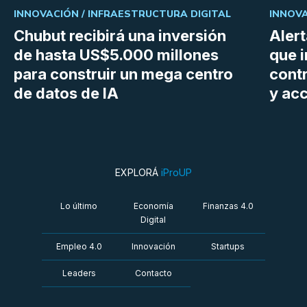
INNOVACIÓN /
INFRAESTRUCTURA DIGITAL
INNOVA
Chubut recibirá una inversión
Aler
de hasta US$5.000 millones
que i
para construir un mega centro
cont
de datos de IA
y ac
EXPLORÁ
iProUP
Lo último
Economía
Finanzas 4.0
Digital
Empleo 4.0
Innovación
Startups
Leaders
Contacto