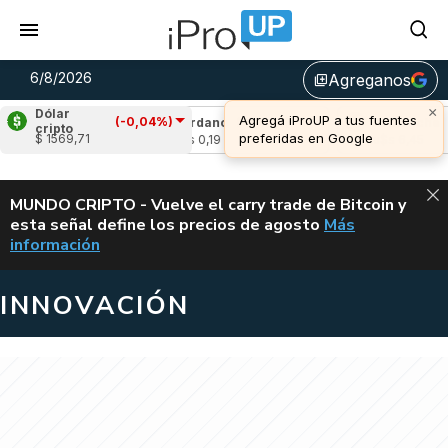
6/8/2026
Agreganos
library_add
×
Dólar
Agregá iProUP a tus fuentes
(-0,04%)
(-0,96%)
Cardano
(-2,10%)
Avalanche
(-4
cripto
preferidas en Google
$ 1569,71
u$s 0,19
u$s 6,45
ALERTA
MUNDO CRIPTO - Vuelve el carry trade de Bitcoin y
esta señal define los precios de agosto
Más
VUELVE EL CAR
información
INNOVACIÓN