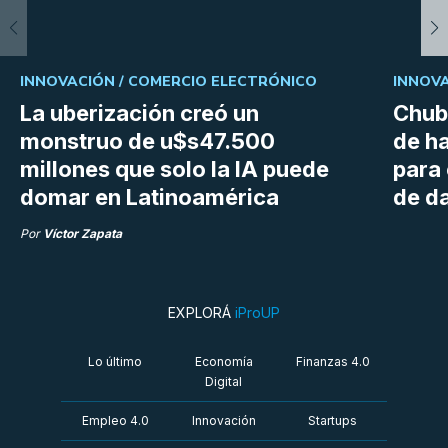
INNOVACIÓN /
COMERCIO ELECTRÓNICO
INNOVA
La uberización creó un
Chubu
monstruo de u$s47.500
de h
millones que solo la IA puede
para
domar en Latinoamérica
de da
Por
Víctor Zapata
EXPLORÁ
iProUP
Lo último
Economía
Finanzas 4.0
Digital
Empleo 4.0
Innovación
Startups