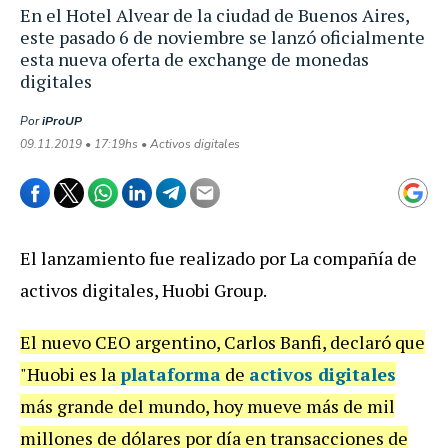
En el Hotel Alvear de la ciudad de Buenos Aires,
este pasado 6 de noviembre se lanzó oficialmente
esta nueva oferta de exchange de monedas
digitales
Por
iProUP
09.11.2019 • 17:19hs • Activos digitales
El lanzamiento fue realizado por La compañía de
activos digitales, Huobi Group.
El nuevo CEO argentino, Carlos Banfi, declaró que
"Huobi es la
plataforma
de
activos digitales
más grande del mundo, hoy mueve más de mil
millones de dólares por día en transacciones de