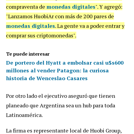
compraventa de
monedas digitales
". Y agregó:
"Lanzamos HuobiAr con más de 200 pares de
monedas digitales
. La gente va a poder entrar y
comprar sus criptomonedas".
Te puede interesar
De portero del Hyatt a embolsar casi u$s600
millones al vender Patagon: la curiosa
historia de Wenceslao Casares
Por otro lado el ejecutivo aseguró que tienen
planeado que Argentina sea un hub para toda
Latinoamérica.
La firma es representante local de Huobi Group,