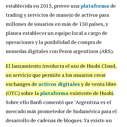
establecida en 2013, provee una
plataforma
de
trading y servicios de manejo de activos para
millones de usuarios en más de 130 países, y
planea establecer un equipo local a cargo de
operaciones y la posibilidad de compra de
monedas digitales con Pesos argentinos (ARS).
El lanzamiento involucra el uso de Huobi Cloud,
un servicio que permite a los usuarios crear
exchanges de
activos digitales
y de venta libre
(OTC) sobre la
plataforma
existente de Huobi
.
Sobre ello Banfi comentó que "Argentina es el
mercado más prometedor de Sudamérica para el
desarrollo de cadenas de bloques. Ya existe un