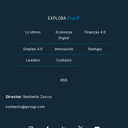
EXPLORÁ
iProUP
Lo último
Economía
Finanzas 4.0
Digital
Empleo 4.0
Innovación
Startups
Leaders
Contacto
RSS
Director:
Norberto Zocco
contacto@iproup.com