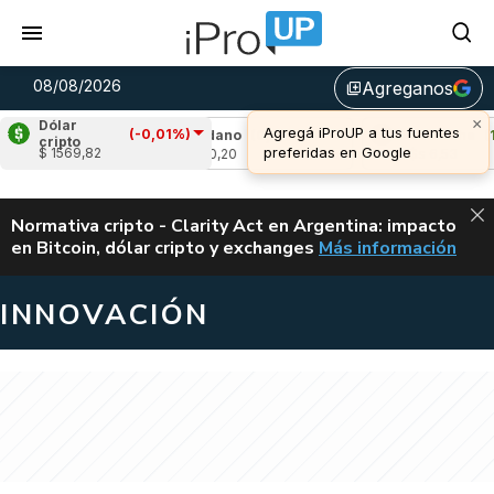
08/08/2026
Agreganos
library_add
Dólar
(-0,01%)
41%)
Cardano
(0,19%)
Avalanche
(1,98%
cripto
$ 1569,82
u$s 0,20
u$s 6,53
ALERTA
Normativa cripto - Clarity Act en Argentina: impacto
en Bitcoin, dólar cripto y exchanges
Más información
CLARITY ACT EN AR
INNOVACIÓN