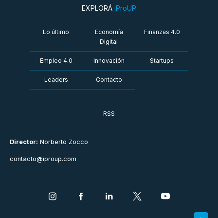
EXPLORÁ
iProUP
Lo último
Economía
Finanzas 4.0
Digital
Empleo 4.0
Innovación
Startups
Leaders
Contacto
RSS
Director:
Norberto Zocco
contacto@iproup.com