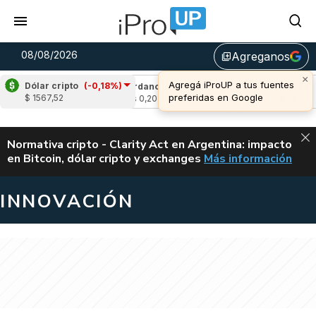
08/08/2026
Agreganos
library_add
×
Agregá iProUP a tus fuentes
Dólar cripto
(-0,18%)
0,09%)
Cardano
(-0,56%)
Avalanche
(1,9
preferidas en Google
$ 1567,52
u$s 0,20
u$s 6,55
ALERTA
Normativa cripto - Clarity Act en Argentina: impacto
en Bitcoin, dólar cripto y exchanges
Más información
CLARITY ACT EN AR
INNOVACIÓN