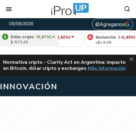
09/08/2026
Agreganos
library_add
Dólar cripto
(0,67%)
Cardano
(-1,62%)
Avalanche
(-0,43%)
$ 1573,49
u$s 0,20
u$s 6,48
ALERTA
Normativa cripto - Clarity Act en Argentina: impacto
en Bitcoin, dólar cripto y exchanges
Más información
CLARITY ACT EN AR
INNOVACIÓN