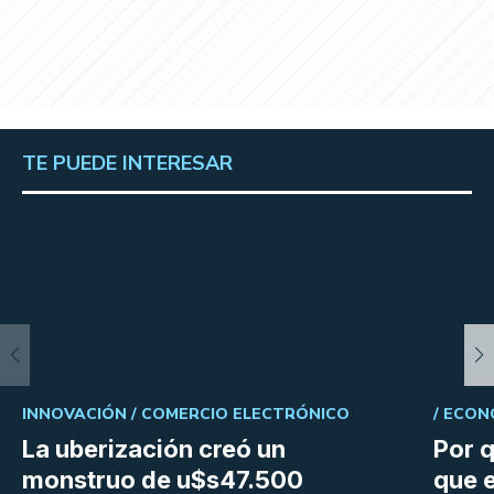
TE PUEDE INTERESAR
INNOVACIÓN /
COMERCIO ELECTRÓNICO
/
ECON
La uberización creó un
Por q
monstruo de u$s47.500
que e