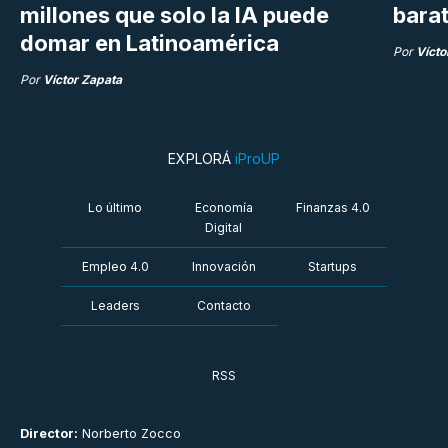
millones que solo la IA puede
bara
domar en Latinoamérica
Por
Vícto
Por
Víctor Zapata
EXPLORÁ
iProUP
Lo último
Economía
Finanzas 4.0
Digital
Empleo 4.0
Innovación
Startups
Leaders
Contacto
RSS
Director:
Norberto Zocco