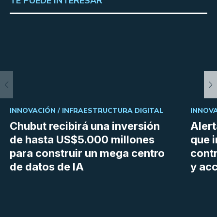
TE PUEDE INTERESAR
INNOVACIÓN /
INFRAESTRUCTURA DIGITAL
INNOVA
Chubut recibirá una inversión
Aler
de hasta US$5.000 millones
que i
para construir un mega centro
cont
de datos de IA
y ac