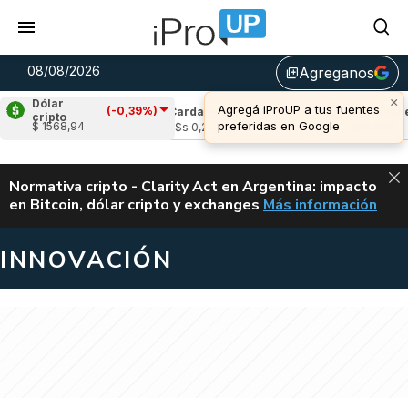
08/08/2026
Agreganos
library_add
×
Dólar
Agregá iProUP a tus fuentes
(-0,39%)
(-0,06%)
Cardano
(0,25%)
Avalanche
(2
cripto
preferidas en Google
$ 1568,94
3
u$s 0,20
u$s 6,54
ALERTA
Normativa cripto - Clarity Act en Argentina: impacto
en Bitcoin, dólar cripto y exchanges
Más información
CLARITY ACT EN AR
INNOVACIÓN