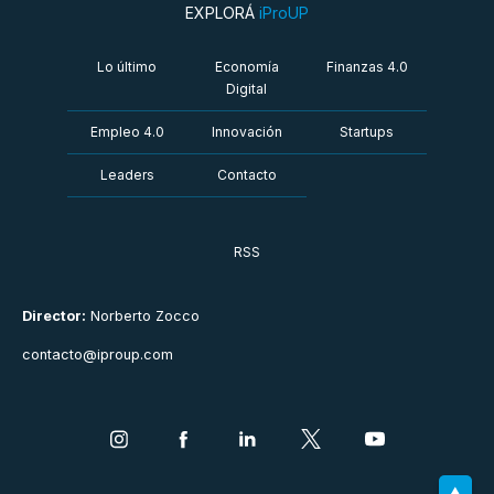
EXPLORÁ
iProUP
Lo último
Economía
Finanzas 4.0
Digital
Empleo 4.0
Innovación
Startups
Leaders
Contacto
RSS
Director:
Norberto Zocco
contacto@iproup.com