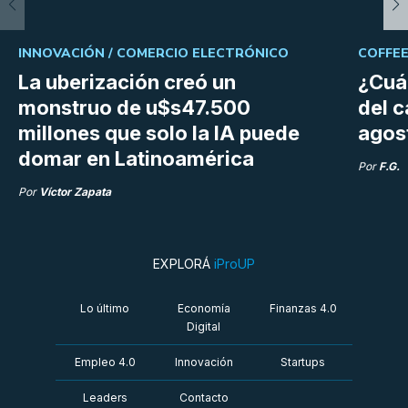
INNOVACIÓN /
COMERCIO ELECTRÓNICO
COFFEE
La uberización creó un
¿Cuá
monstruo de u$s47.500
del 
millones que solo la IA puede
agos
domar en Latinoamérica
Por
F.G.
Por
Víctor Zapata
EXPLORÁ
iProUP
Lo último
Economía
Finanzas 4.0
Digital
Empleo 4.0
Innovación
Startups
Leaders
Contacto