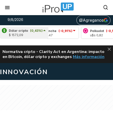
9/8/2026
Agreganos
library_add
Dólar cripto
(0,43%)
-1,59%)
Avalanche
(-0,91%)
Polkadot
(-0,53%)
$ 1572,09
u$s 6,47
u$s 0,82
ALERTA
Normativa cripto - Clarity Act en Argentina: impacto
en Bitcoin, dólar cripto y exchanges
Más información
CLARITY ACT EN AR
INNOVACIÓN