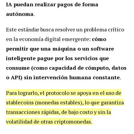
IA puedan realizar pagos de forma
autónoma
.
Este estándar busca resolver un problema crítico
en la economía digital emergente:
cómo
permitir que una máquina o un software
inteligente pague por los servicios que
consume (como capacidad de cómputo, datos
o API) sin intervención humana constante
.
Para lograrlo, el protocolo se apoya en el uso de
stablecoins (monedas estables), lo que garantiza
transacciones rápidas, de bajo costo y sin la
volatilidad de otras criptomonedas.