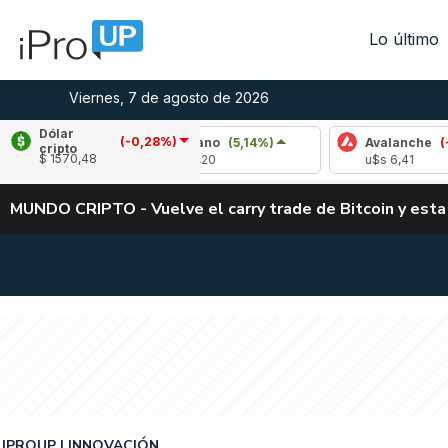
Lo último
Viernes, 7 de agosto de 2026
Dólar
(-0,28%)
)
Cardano
(5,14%)
Avalanche
(-3,74%)
cripto
$ 1570,48
u$s 0,20
u$s 6,41
MUNDO CRIPTO - Vuelve el carry trade de Bitcoin y esta
IPROUP
INNOVACIÓN