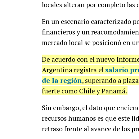
locales alteran por completo las 
En un escenario caracterizado po
financieros y un reacomodamiento
mercado local se posicionó en un
De acuerdo con el nuevo Inform
Argentina registra el
salario p
de la región
, superando a plaz
fuerte como Chile y Panamá.
Sin embargo, el dato que enciend
recursos humanos es que este l
retraso frente al avance de los p