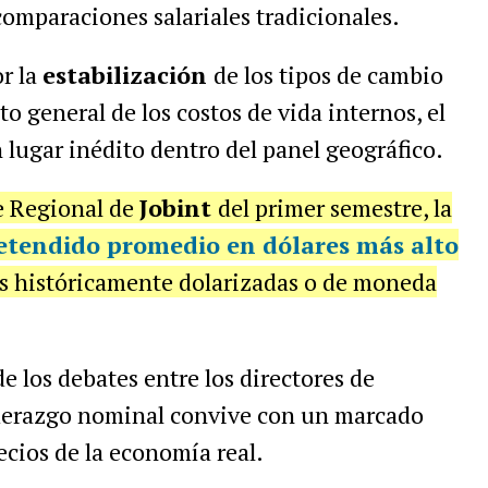
comparaciones salariales tradicionales.
r la
estabilización
de los tipos de cambio
 general de los costos de vida internos, el
 lugar inédito dentro del panel geográfico.
e Regional de
Jobint
del primer semestre, la
retendido promedio en dólares más alto
as históricamente dolarizadas o de moneda
e los debates entre los directores de
iderazgo nominal convive con un marcado
recios de la economía real.