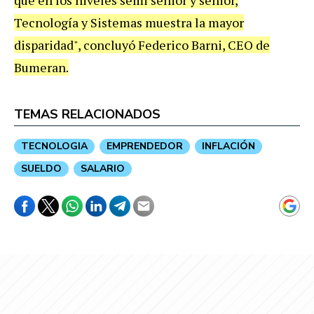
que en los niveles semi senior y senior,
Tecnología y Sistemas muestra la mayor
disparidad", concluyó Federico Barni, CEO de
Bumeran.
TEMAS RELACIONADOS
TECNOLOGIA
EMPRENDEDOR
INFLACIÓN
SUELDO
SALARIO