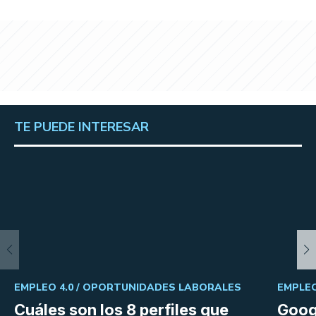
TE PUEDE INTERESAR
EMPLEO 4.0 /
OPORTUNIDADES LABORALES
EMPLEO
Cuáles son los 8 perfiles que
Goog