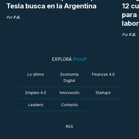
Tesla busca en la Argentina
12 cu
para
Por
F.G.
labor
Por
F.G.
EXPLORÁ
iProUP
Lo último
Economía
Finanzas 4.0
Digital
Empleo 4.0
Innovación
Startups
Leaders
Contacto
RSS