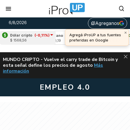
6/8/2026
Agreganos
library_add
×
Agregá iProUP a tus fuentes
Dólar cripto
(-0,11%)
,39%)
Cardano
(-1,62%)
Avalanche
(0,73%
preferidas en Google
$ 1568,56
u$s 0,19
u$s 6,67
ALERTA
MUNDO CRIPTO - Vuelve el carry trade de Bitcoin y
esta señal define los precios de agosto
Más
VUELVE EL CAR
información
EMPLEO 4.0