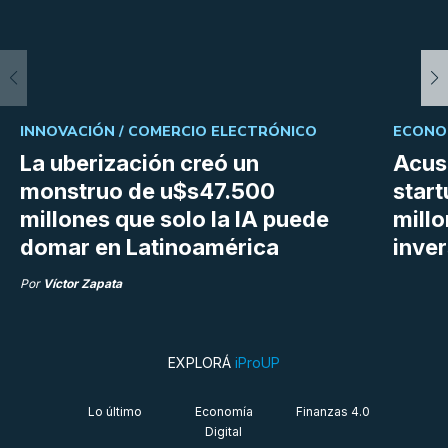
INNOVACIÓN /
COMERCIO ELECTRÓNICO
ECONOM
La uberización creó un
Acus
monstruo de u$s47.500
star
millones que solo la IA puede
mill
domar en Latinoamérica
inve
Por
Víctor Zapata
EXPLORÁ
iProUP
Lo último
Economía
Finanzas 4.0
Digital