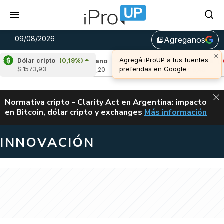
09/08/2026
Agreganos
library_add
×
Agregá iProUP a tus fuentes
Dólar cripto
(0,19%)
,01%)
Cardano
(-0,02%)
Avalanche
(-0,9
preferidas en Google
$ 1573,93
u$s 0,20
u$s 6,48
ALERTA
Normativa cripto - Clarity Act en Argentina: impacto
en Bitcoin, dólar cripto y exchanges
Más información
CLARITY ACT EN AR
INNOVACIÓN