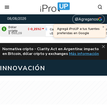
08/08/2026
Agreganos
library_add
×
Dólar
Agregá iProUP a tus fuentes
(-0,25%)
pple
(1,31%)
Cardano
(0,73%)
Avalanch
cripto
preferidas en Google
$ 1565,09
s 1,03
u$s 0,20
u$s 6,53
ALERTA
Normativa cripto - Clarity Act en Argentina: impacto
en Bitcoin, dólar cripto y exchanges
Más información
CLARITY ACT EN AR
INNOVACIÓN