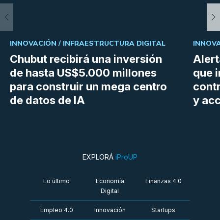
INNOVACIÓN /
INFRAESTRUCTURA DIGITAL
INNOVA
Chubut recibirá una inversión
Aler
de hasta US$5.000 millones
que i
para construir un mega centro
cont
de datos de IA
y ac
EXPLORÁ
iProUP
Lo último
Economía
Finanzas 4.0
Digital
Empleo 4.0
Innovación
Startups