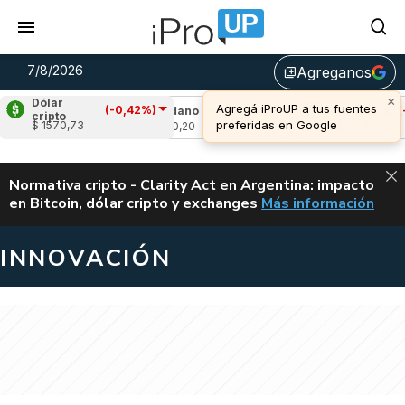
7/8/2026
Agreganos
library_add
×
Dólar
Agregá iProUP a tus fuentes
(-0,42%)
,96%)
Cardano
(-2,66%)
Avalanche
(-0,95
cripto
preferidas en Google
$ 1570,73
u$s 0,20
u$s 6,40
ALERTA
Normativa cripto - Clarity Act en Argentina: impacto
en Bitcoin, dólar cripto y exchanges
Más información
CLARITY ACT EN AR
INNOVACIÓN