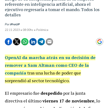
referente en inteligencia artificial, ahora el
ejecutivo regresaría a tomar el mando. Todos los
detalles
Por
iProUP
22.11.2023 • 08:00hs • Polémica
OpenAI da marcha atrás en su decisión de
remover a Sam Altman como CEO de la
compañía
tras una lucha de poder que
sorprendió al sector tecnológico.
El empresario fue
despedido
por la junta
directiva el último
viernes 17 de noviembre
, lo