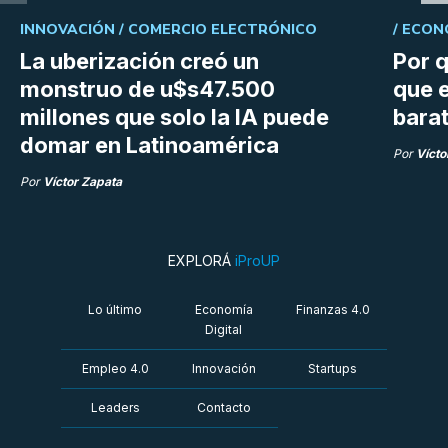
INNOVACIÓN /
COMERCIO ELECTRÓNICO
/
ECON
La uberización creó un
Por q
monstruo de u$s47.500
que e
millones que solo la IA puede
bara
domar en Latinoamérica
Por
Vícto
Por
Víctor Zapata
EXPLORÁ
iProUP
Lo último
Economía
Finanzas 4.0
Digital
Empleo 4.0
Innovación
Startups
Leaders
Contacto