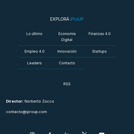
EXPLORÁ
iProUP
Lo último
Economía
Finanzas 4.0
Digital
Empleo 4.0
Innovación
Startups
Leaders
Contacto
RSS
Director:
Norberto Zocco
contacto@iproup.com