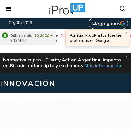
09/08/2026
Agreganos
library_add
×
Agregá iProUP a tus fuentes
Dólar cripto
(0,34%)
%)
Cardano
(-1,52%)
Avalanche
(-0,83%)
preferidas en Google
$ 1574,02
u$s 0,20
u$s 6,49
ALERTA
Normativa cripto - Clarity Act en Argentina: impacto
en Bitcoin, dólar cripto y exchanges
Más información
CLARITY ACT EN AR
INNOVACIÓN