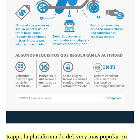
Rappi
,
la
plataforma
de
delivery
m
á
s
popular
en