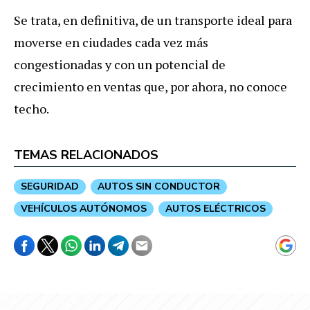
Se
trata
,
en
definitiva
,
de
un
transporte
ideal
para
moverse
en
ciudades
cada
vez
m
á
s
congestionadas
y
con
un
potencial
de
crecimiento
en
ventas
que
,
por
ahora
,
no
conoce
techo
.
TEMAS RELACIONADOS
SEGURIDAD
AUTOS SIN CONDUCTOR
VEHÍCULOS AUTÓNOMOS
AUTOS ELÉCTRICOS