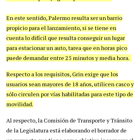
En
este
sentido
,
Palermo
resulta
ser
un
barrio
propicio
para
el
lanzamiento
,
si
se
tiene
en
cuenta
lo
dif
í
cil
que
resulta
conseguir
un
lugar
para
estacionar
un
auto
,
tarea
que
en
horas
pico
puede
demandar
entre
25
minutos
y
media
hora
.
Respecto
a
los
requisitos
,
Grin
exige
que
los
usuarios
sean
mayores
de
18
a
ñ
os
,
utilicen
casco
y
s
ó
lo
circulen
por
v
í
as
habilitadas
para
este
tipo
de
movilidad
.
Al
respecto
,
la
Comisi
ó
n
de
Transporte
y
Tr
á
nsito
de
la
Legislatura
est
á
elaborando
el
borrador
de