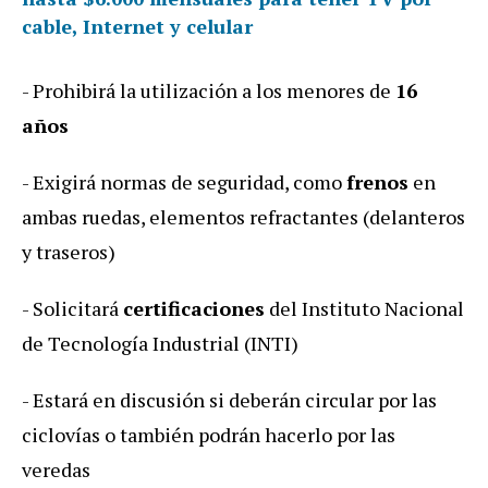
cable, Internet y celular
-
Prohibir
á
la
utilizaci
ó
n
a
los
menores
de
16
años
-
Exigir
á
normas
de
seguridad
,
como
frenos
en
ambas
ruedas
,
elementos
refractantes
(
delanteros
y
traseros
)
-
Solicitar
á
certificaciones
del
Instituto
Nacional
de
Tecnolog
í
a
Industrial
(
INTI
)
-
Estar
á
en
discusi
ó
n
si
deber
á
n
circular
por
las
ciclov
í
as
o
tambi
é
n
podr
á
n
hacerlo
por
las
veredas