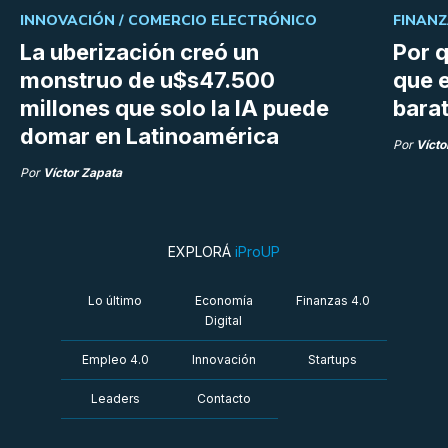
INNOVACIÓN /
COMERCIO ELECTRÓNICO
FINANZ
La uberización creó un
Por q
monstruo de u$s47.500
que e
millones que solo la IA puede
bara
domar en Latinoamérica
Por
Vícto
Por
Víctor Zapata
EXPLORÁ
iProUP
Lo último
Economía
Finanzas 4.0
Digital
Empleo 4.0
Innovación
Startups
Leaders
Contacto