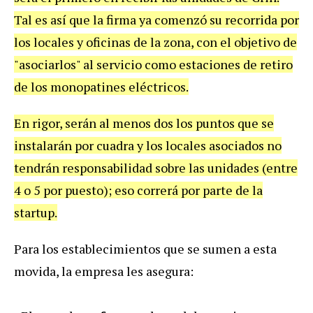
Tal
es
as
í
que
la
firma
ya
comenz
ó
su
recorrida
por
los
locales
y
oficinas
de
la
zona
,
con
el
objetivo
de
"
asociarlos
"
al
servicio
como
estaciones
de
retiro
de
los
monopatines
el
é
ctricos
.
En
rigor
,
ser
á
n
al
menos
dos
los
puntos
que
se
instalar
á
n
por
cuadra
y
los
locales
asociados
no
tendr
á
n
responsabilidad
sobre
las
unidades
(
entre
4
o
5
por
puesto
);
eso
correr
á
por
parte
de
la
startup
.
Para
los
establecimientos
que
se
sumen
a
esta
movida
,
la
empresa
les
asegura
: