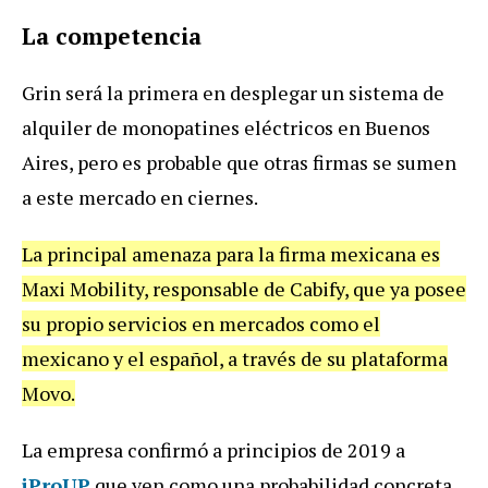
La
competencia
Grin
ser
á
la
primera
en
desplegar
un
sistema
de
alquiler
de
monopatines
el
é
ctricos
en
Buenos
Aires
,
pero
es
probable
que
otras
firmas
se
sumen
a
este
mercado
en
ciernes
.
La
principal
amenaza
para
la
firma
mexicana
es
Maxi
Mobility
,
responsable
de
Cabify
,
que
ya
posee
su
propio
servicios
en
mercados
como
el
mexicano
y
el
espa
ñ
ol
,
a
trav
é
s
de
su
plataforma
Movo
.
La
empresa
confirm
ó
a
principios
de
2019
a
iProUP
que
ven
como
una
probabilidad
concreta