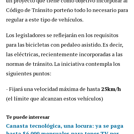
un
proyecto
que
tiene
como
objetivo
incorporar
al
C
ó
digo
de
Tr
á
nsito
porte
ñ
o
todo
lo
necesario
para
regular
a
este
tipo
de
veh
í
culos
.
Los
legisladores
se
reflejar
á
n
en
los
requisitos
para
las
bicicletas
con
pedaleo
asistido
.
Es
decir
,
las
el
é
ctricas
,
recientemente
incorporadas
a
las
normas
de
tr
á
nsito
.
La
iniciativa
contempla
los
siguientes
puntos
:
-
Fijar
á
una
velocidad
m
á
xima
de
hasta
25km/h
(
el
l
í
mite
que
alcanzan
estos
veh
í
culos
)
Te puede interesar
Canasta tecnológica, una locura: ya se paga
hasta $6.000 mensuales para tener TV por