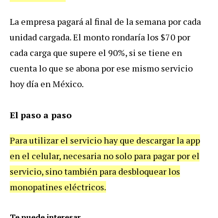
La
empresa
pagar
á
al
final
de
la
semana
por
cada
unidad
cargada
.
El
monto
rondar
í
a
los
$
70
por
cada
carga
que
supere
el
90
%,
si
se
tiene
en
cuenta
lo
que
se
abona
por
ese
mismo
servicio
hoy
d
í
a
en
M
é
xico
.
El paso a paso
Para
utilizar
el
servicio
hay
que
descargar
la
app
en
el
celular
,
necesaria
no
solo
para
pagar
por
el
servicio
,
sino
tambi
é
n
para
desbloquear
los
monopatines
el
é
ctricos
.
Te puede interesar