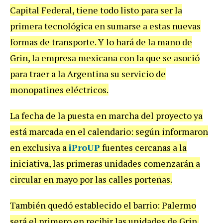
Capital
Federal
,
tiene
todo
listo
para
ser
la
primera
tecnol
ó
gica
en
sumarse
a
estas
nuevas
formas
de
transporte
.
Y
lo
har
á
de
la
mano
de
Grin
,
la
empresa
mexicana
con
la
que
se
asoci
ó
para
traer
a
la
Argentina
su
servicio
de
monopatines
el
é
ctricos
.
La
fecha
de
la
puesta
en
marcha
del
proyecto
ya
est
á
marcada
en
el
calendario
:
seg
ú
n
informaron
en
exclusiva
a
iProUP
fuentes
cercanas
a
la
iniciativa
,
las
primeras
unidades
comenzar
á
n
a
circular
en
mayo
por
las
calles
porte
ñ
as
.
Tambi
é
n
qued
ó
establecido
el
barrio
:
Palermo
ser
á
el
primero
en
recibir
las
unidades
de
Grin
.