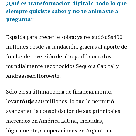
¿Qué es transformación digital?: todo lo que
siempre quisiste saber y no te animaste a
preguntar
Espalda
para
crecer
le
sobra
:
ya
recaud
ó
u
$
s400
millones
desde
su
fundaci
ó
n
,
gracias
al
aporte
de
fondos
de
inversi
ó
n
de
alto
perfil
como
los
mundialmente
reconocidos
Sequoia
Capital
y
Andreessen
Horowitz
.
S
ó
lo
en
su
ú
ltima
ronda
de
financiamiento
,
levant
ó
u
$
s220
millones
,
lo
que
le
permiti
ó
avanzar
en
la
consolidaci
ó
n
de
sus
principales
mercados
en
Am
é
rica
Latina
,
incluidas
,
l
ó
gicamente
,
su
operaciones
en
Argentina
.