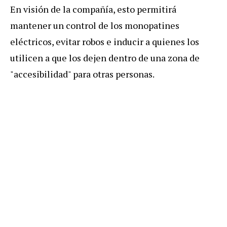
En
visi
ó
n
de
la
compa
ñí
a
,
esto
permitir
á
mantener
un
control
de
los
monopatines
el
é
ctricos
,
evitar
robos
e
inducir
a
quienes
los
utilicen
a
que
los
dejen
dentro
de
una
zona
de
"
accesibilidad
"
para
otras
personas
.