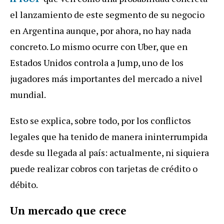
el
lanzamiento
de
este
segmento
de
su
negocio
en
Argentina
aunque
,
por
ahora
,
no
hay
nada
concreto
.
Lo
mismo
ocurre
con
Uber
,
que
en
Estados
Unidos
controla
a
Jump
,
uno
de
los
jugadores
m
á
s
importantes
del
mercado
a
nivel
mundial
.
Esto
se
explica
,
sobre
todo
,
por
los
conflictos
legales
que
ha
tenido
de
manera
ininterrumpida
desde
su
llegada
al
pa
í
s
:
actualmente
,
ni
siquiera
puede
realizar
cobros
con
tarjetas
de
cr
é
dito
o
d
é
bito
.
Un
mercado
que
crece