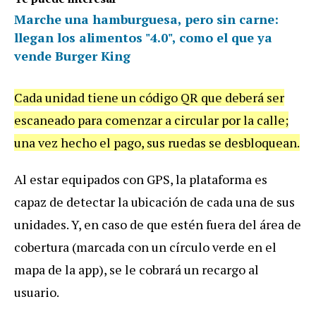
Marche una hamburguesa, pero sin carne:
llegan los alimentos "4.0", como el que ya
vende Burger King
Cada
unidad
tiene
un
c
ó
digo
QR
que
deber
á
ser
escaneado
para
comenzar
a
circular
por
la
calle
;
una
vez
hecho
el
pago
,
sus
ruedas
se
desbloquean
.
Al
estar
equipados
con
GPS
,
la
plataforma
es
capaz
de
detectar
la
ubicaci
ó
n
de
cada
una
de
sus
unidades
.
Y
,
en
caso
de
que
est
é
n
fuera
del
á
rea
de
cobertura
(
marcada
con
un
c
í
rculo
verde
en
el
mapa
de
la
app
),
se
le
cobrar
á
un
recargo
al
usuario
.