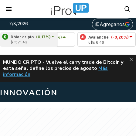
7/8/2026
Agreganos
library_add
Dólar cripto
(0,17%)
Cardano
(6,49%)
Avalanche
(-0,20%)
P
$ 1571,43
u$s 0,20
u$s 6,46
u
ALERTA
MUNDO CRIPTO - Vuelve el carry trade de Bitcoin y
esta señal define los precios de agosto
Más
VUELVE EL CAR
información
INNOVACIÓN