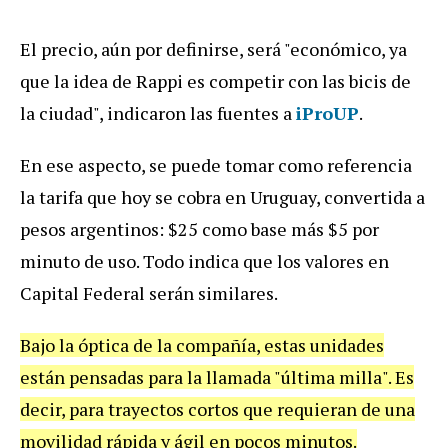
El
precio
,
a
ú
n
por
definirse
,
ser
á "
econ
ó
mico
,
ya
que
la
idea
de
Rappi
es
competir
con
las
bicis
de
la
ciudad
",
indicaron
las
fuentes
a
iProUP
.
En
ese
aspecto
,
se
puede
tomar
como
referencia
la
tarifa
que
hoy
se
cobra
en
Uruguay
,
convertida
a
pesos
argentinos
: $
25
como
base
m
á
s
$
5
por
minuto
de
uso
.
Todo
indica
que
los
valores
en
Capital
Federal
ser
á
n
similares
.
Bajo
la
ó
ptica
de
la
compa
ñí
a
,
estas
unidades
est
á
n
pensadas
para
la
llamada
"ú
ltima
milla
".
Es
decir
,
para
trayectos
cortos
que
requieran
de
una
movilidad
r
á
pida
y
á
gil
en
pocos
minutos
.