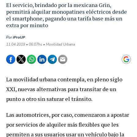
El servicio, brindado por la mexicana Grin,
permitirá alquilar monopatines eléctricos desde
el smartphone, pagando una tarifa base más un
extra por minuto
Por
iProUP
11.04.2019 • 06:07hs • Movilidad Urbana
La
movilidad
urbana
contempla
,
en
pleno
siglo
XXI
,
nuevas
alternativas
para
transitar
de
un
punto
a
otro
sin
saturar
el
tr
á
nsito
.
Las
automotrices
,
por
caso
,
comenzaron
a
apostar
por
servicios
de
alquiler
m
á
s
flexibles
que
les
permiten
a
sus
usuarios
usar
un
veh
í
culo
bajo
la