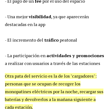
-
El
pago
de
un
fee
por
el
uso
del
espacio
-
Una
mejor
visibilidad
,
ya
que
aparecer
á
n
destacadas
en
la
app
-
El
incremento
del
tráfico
peatonal
-
La
participaci
ó
n
en
actividades y promociones
a
realizar
con
usuarios
a
trav
é
s
de
las
estaciones
Otra
pata
del
servicio
es
la
de
los
"
cargadores
":
personas
que
se
ocupan
de
recoger
los
monopatines
el
é
ctricos
por
la
noche
,
recargar
sus
bater
í
as
y
devolverlos
a
la
ma
ñ
ana
siguiente
a
cada
estaci
ó
n
.