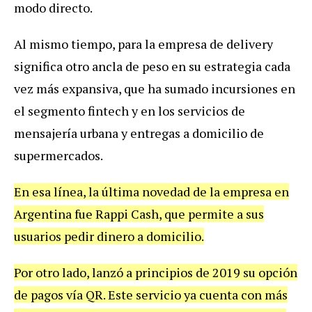
modo
directo
.
Al
mismo
tiempo
,
para
la
empresa
de
delivery
significa
otro
ancla
de
peso
en
su
estrategia
cada
vez
m
á
s
expansiva
,
que
ha
sumado
incursiones
en
el
segmento
fintech
y
en
los
servicios
de
mensajer
í
a
urbana
y
entregas
a
domicilio
de
supermercados
.
En
esa
l
í
nea
,
la
ú
ltima
novedad
de
la
empresa
en
Argentina
fue
Rappi
Cash
,
que
permite
a
sus
usuarios
pedir
dinero
a
domicilio
.
Por
otro
lado
,
lanz
ó
a
principios
de
2019
su
opci
ó
n
de
pagos
v
í
a
QR
.
Este
servicio
ya
cuenta
con
m
á
s