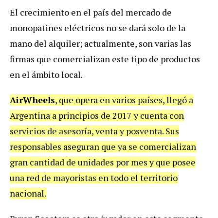
El
crecimiento
en
el
pa
í
s
del
mercado
de
monopatines
el
é
ctricos
no
se
dar
á
solo
de
la
mano
del
alquiler
;
actualmente
,
son
varias
las
firmas
que
comercializan
este
tipo
de
productos
en
el
á
mbito
local
.
AirWheels
,
que
opera
en
varios
pa
í
ses
,
lleg
ó
a
Argentina
a
principios
de
2017
y
cuenta
con
servicios
de
asesor
í
a
,
venta
y
posventa
.
Sus
responsables
aseguran
que
ya
se
comercializan
gran
cantidad
de
unidades
por
mes
y
que
posee
una
red
de
mayoristas
en
todo
el
territorio
nacional
.