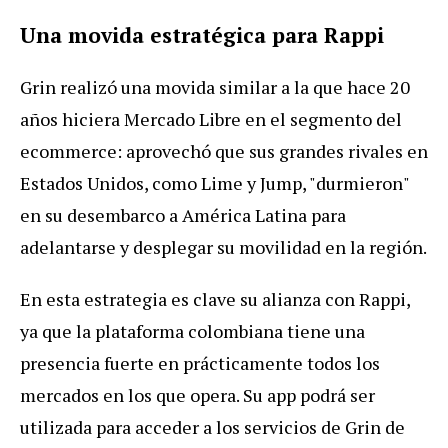
Una
movida
estrat
é
gica
para
Rappi
Grin
realiz
ó
una
movida
similar
a
la
que
hace
20
a
ñ
os
hiciera
Mercado
Libre
en
el
segmento
del
ecommerce
:
aprovech
ó
que
sus
grandes
rivales
en
Estados
Unidos
,
como
Lime
y
Jump
, "
durmieron
"
en
su
desembarco
a
Am
é
rica
Latina
para
adelantarse
y
desplegar
su
movilidad
en
la
regi
ó
n
.
En
esta
estrategia
es
clave
su
alianza
con
Rappi
,
ya
que
la
plataforma
colombiana
tiene
una
presencia
fuerte
en
pr
á
cticamente
todos
los
mercados
en
los
que
opera
.
Su
app
podr
á
ser
utilizada
para
acceder
a
los
servicios
de
Grin
de