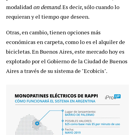
modalidad
on
demand
.
Es
decir
,
s
ó
lo
cuando
lo
requieran
y
el
tiempo
que
deseen
.
Otras
,
en
cambio
,
tienen
opciones
m
á
s
econ
ó
micas
en
carpeta
,
como
lo
es
el
alquiler
de
bicicletas
.
En
Buenos
Aires
,
este
mercado
hoy
es
explotado
por
el
Gobierno
de
la
Ciudad
de
Buenos
Aires
a
trav
é
s
de
su
sistema
de
"
Ecobicis
".