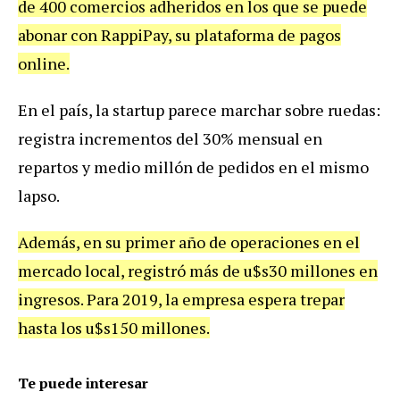
de
400
comercios
adheridos
en
los
que
se
puede
abonar
con
RappiPay
,
su
plataforma
de
pagos
online
.
En
el
pa
í
s
,
la
startup
parece
marchar
sobre
ruedas
:
registra
incrementos
del
30
%
mensual
en
repartos
y
medio
mill
ó
n
de
pedidos
en
el
mismo
lapso
.
Adem
á
s
,
en
su
primer
a
ñ
o
de
operaciones
en
el
mercado
local
,
registr
ó
m
á
s
de
u
$
s30
millones
en
ingresos
.
Para
2019
,
la
empresa
espera
trepar
hasta
los
u
$
s150
millones
.
Te puede interesar