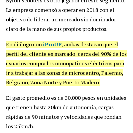
Byron
Scooters
es
otro
jugador
en
este
segmento
.
La
empresa
comenz
ó
a
operar
en
2018
con
el
objetivo
de
liderar
un
mercado
sin
dominador
claro
de
la
mano
de
sus
propios
productos
.
En
di
á
logo
con
iProUP
,
ambas
destacan
que
el
perfil
del
cliente
es
marcado
:
cerca
del
90
%
de
los
usuarios
compra
los
monopatines
el
é
ctricos
para
ir
a
trabajar
a
las
zonas
de
microcentro
,
Palermo
,
Belgrano
,
Zona
Norte
y
Puerto
Madero
.
El
gasto
promedio
es
de
30
.
000
pesos
en
unidades
que
tienen
hasta
20km
de
autonom
í
a
,
cargas
r
á
pidas
de
90
minutos
y
velocidades
que
rondan
los
25km
/
h
.