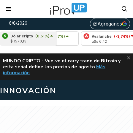
6/8/2026
Agreganos
library_add
Dólar cripto
(0,51%)
Cardano
(4,17%)
Avalanche
(-3,74%)
$ 1570,13
u$s 0,20
u$s 6,42
ALERTA
MUNDO CRIPTO - Vuelve el carry trade de Bitcoin y
esta señal define los precios de agosto
Más
VUELVE EL CAR
información
INNOVACIÓN