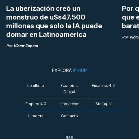
La uberización creó un
Por q
monstruo de u$s47.500
que e
millones que solo la IA puede
bara
domar en Latinoamérica
Por
Vícto
Por
Víctor Zapata
EXPLORÁ
iProUP
Lo último
Economía
Finanzas 4.0
Digital
Empleo 4.0
Innovación
Startups
Leaders
Contacto
RSS