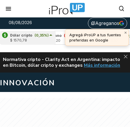
08/08/2026
Agreganos
library_add
Dólar cripto
(0,35%)
6%)
Cardano
(-0,57%)
Avalanche
(0,92%)
$ 1570,78
u$s 0,20
u$s 6,52
ALERTA
Normativa cripto - Clarity Act en Argentina: impacto
en Bitcoin, dólar cripto y exchanges
Más información
CLARITY ACT EN AR
INNOVACIÓN