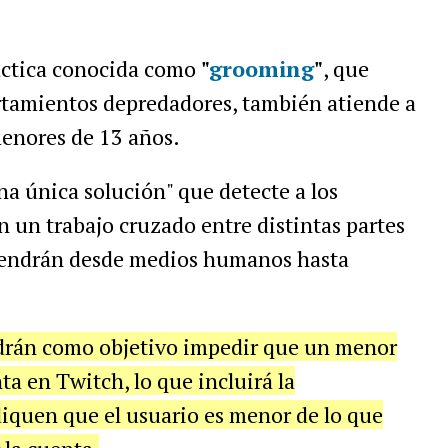
áctica conocida como
"
grooming
"
, que
rtamientos depredadores, también atiende a
menores de 13 años.
a única solución" que detecte a los
n un trabajo cruzado entre distintas partes
rvendrán desde medios humanos hasta
rán como objetivo impedir que un menor
a en Twitch, lo que incluirá la
diquen que el usuario es menor de lo que