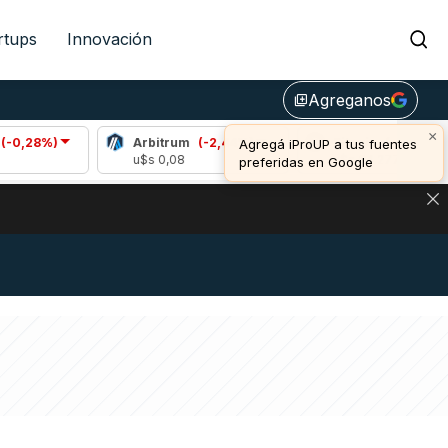
rtups
Innovación
Agreganos
library_add
×
Arbitrum
(-2,44%)
Bitcoin
(-0,62%)
Agregá iProUP a tus fuentes
u$s 0,08
u$s 64.277,00
preferidas en Google
DE DE BITCOIN Y ESTA SEÑAL DEFINE LOS PRECIOS DE AG