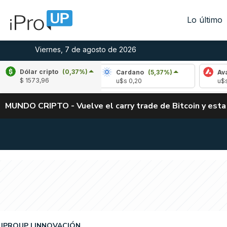
Lo último
Viernes, 7 de agosto de 2026
Dólar cripto
(0,37%)
(-2,48%)
Cardano
(5,37%)
Avalanche
(-
$ 1573,96
2
u$s 0,20
u$s 6,40
MUNDO CRIPTO - Vuelve el carry trade de Bitcoin y esta
IPROUP
INNOVACIÓN