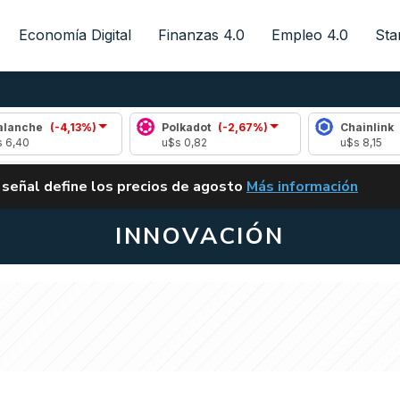
Economía Digital
Finanzas 4.0
Empleo 4.0
Sta
4,13%)
Polkadot
(-2,67%)
Chainlink
(-0,28%)
u$s 0,82
u$s 8,15
ALERTA
 señal define los precios de agosto
Más información
VUELVE EL CARRY TRA
INNOVACIÓN