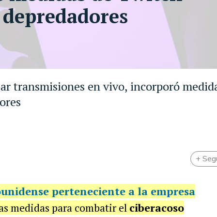
s depredadores
zar transmisiones en vivo, incorporó medid
ores
+ Seg
ounidense perteneciente a la empresa
as medidas para combatir el
ciberacoso