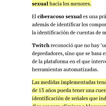
sexual
hacia los menores.
El
ciberacoso sexual
es una pr
además de identificar los compo
la identificación de cuentas de 
Twitch
reconoció que no hay "un
depredadores, sino que se basa e
de la plataforma en el que inte
herramientas automatizadas.
Las medidas implementadas tend
de 13 años pueda tener una cuent
identificación de señales que in