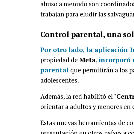
abuso a menudo son coordinados 
trabajan para eludir las salvagu
Control parental, una so
Por otro lado, la aplicación
I
propiedad de
Meta
,
incorporó 
parental
que permitirán a los pa
adolescentes.
Además, la red habilitó el "
Centr
orientar a adultos y menores en 
Estas nuevas herramientas de con
presentación en otros países a 