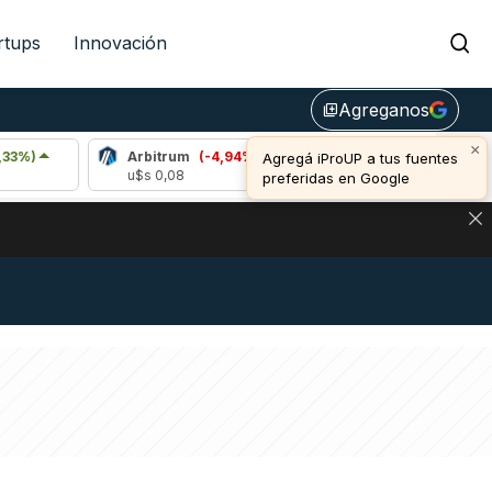
rtups
Innovación
Agreganos
library_add
×
Arbitrum
(-4,94%)
Bitcoin
(0,13%)
Agregá iProUP a tus fuentes
u$s 0,08
u$s 64.502,00
preferidas en Google
DE DE BITCOIN Y ESTA SEÑAL DEFINE LOS PRECIOS DE AG