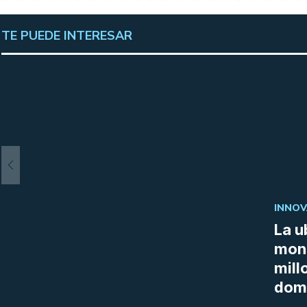
TE PUEDE INTERESAR
INNOV
La u
mon
mill
doma