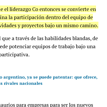
e el liderazgo Co entonces se convierte en
a la participación dentro del equipo de
tividades y proyectos bajo un mismo camino.
l que a través de las habilidades blandas, de
uede potenciar equipos de trabajo bajo una
articipativa.
co argentino, ya se puede patentar: que ofrece,
s rivales nacionales
aurios para empresas para ser los nuevos