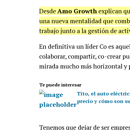
Desde
Amo Growth
explican qu
una nueva mentalidad que combin
trabajo junto a la gestión de ac
En definitiva un líder Co es aque
colaborar, compartir, co-crear p
mirada mucho más horizontal y p
Te puede interesar
Tito, el auto eléctri
precio y cómo son su
Tenemos que dejar de ser empres