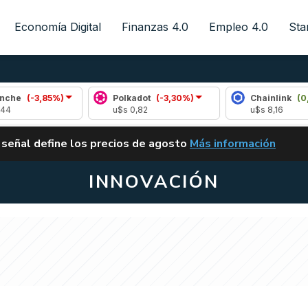
Economía Digital
Finanzas 4.0
Empleo 4.0
Sta
,85%)
Polkadot
(-3,30%)
Chainlink
(0,33%)
u$s 0,82
u$s 8,16
ALERTA
 señal define los precios de agosto
Más información
VUELVE EL CARRY TRA
INNOVACIÓN