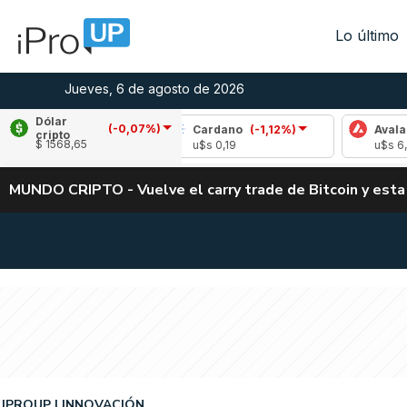
Lo último
Jueves, 6 de agosto de 2026
Dólar
(-0,07%)
(-1,66%)
Cardano
(-1,12%)
Avalanche
(-3
cripto
$ 1568,65
u$s 0,19
u$s 6,44
MUNDO CRIPTO - Vuelve el carry trade de Bitcoin y esta
IPROUP
INNOVACIÓN