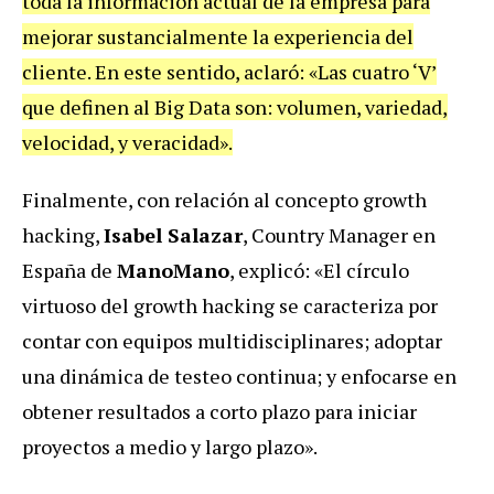
toda la información actual de la empresa para
mejorar sustancialmente la experiencia del
cliente. En este sentido, aclaró: «Las cuatro ‘V’
que definen al Big Data son: volumen, variedad,
velocidad, y veracidad».
Finalmente, con relación al concepto growth
hacking,
Isabel Salazar
, Country Manager en
España de
ManoMano
, explicó: «El círculo
virtuoso del growth hacking se caracteriza por
contar con equipos multidisciplinares; adoptar
una dinámica de testeo continua; y enfocarse en
obtener resultados a corto plazo para iniciar
proyectos a medio y largo plazo».