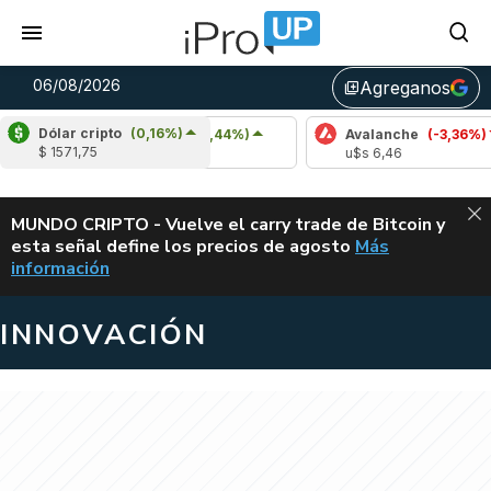
06/08/2026
Agreganos
library_add
Dólar cripto
(0,16%)
Cardano
(6,44%)
Avalanche
(-3,36%)
$ 1571,75
u$s 0,20
u$s 6,46
ALERTA
MUNDO CRIPTO - Vuelve el carry trade de Bitcoin y
esta señal define los precios de agosto
Más
VUELVE EL CAR
información
INNOVACIÓN