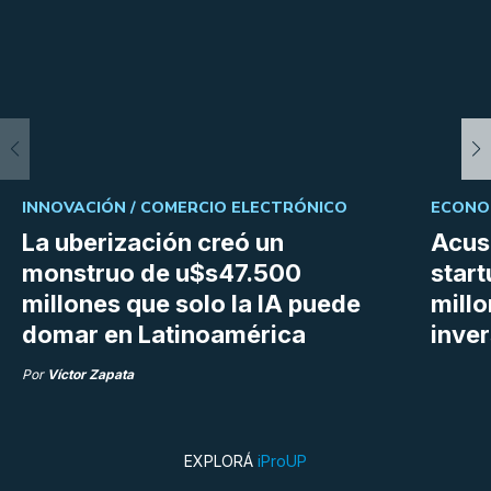
INNOVACIÓN /
COMERCIO ELECTRÓNICO
ECONOM
La uberización creó un
Acus
monstruo de u$s47.500
star
millones que solo la IA puede
mill
domar en Latinoamérica
inve
Por
Víctor Zapata
EXPLORÁ
iProUP