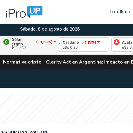
Lo último
Sábado, 8 de agosto de 2026
Dólar
(-0,53%)
0,16%)
Cardano
(-1,15%)
Avalanche
(1,5
cripto
$ 1567,61
u$s 0,20
u$s 6,52
Normativa cripto - Clarity Act en Argentina: impacto en 
IPROUP
INNOVACIÓN