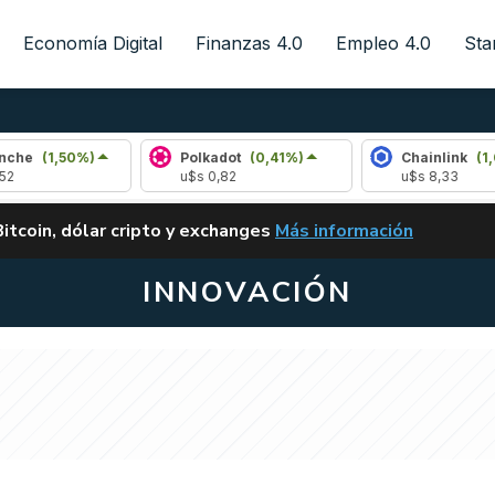
Economía Digital
Finanzas 4.0
Empleo 4.0
Sta
0%)
Polkadot
(0,41%)
Chainlink
(1,03%)
u$s 0,82
u$s 8,33
ALERTA
Bitcoin, dólar cripto y exchanges
Más información
CLARITY ACT EN ARGENTI
INNOVACIÓN