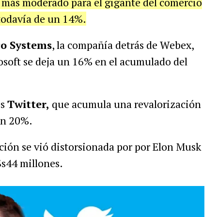
o más moderado para el gigante del comercio
todavía de un 14%.
co Systems
, la compañía detrás de Webex,
soft se deja un 16% en el acumulado del
es
Twitter,
que acumula una revalorización
un 20%.
ación se vió distorsionada por por Elon Musk
$s44 millones.