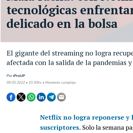
tecnológicas enfrent
delicado en la bolsa
El gigante del streaming no logra recupe
afectada con la salida de la pandemias y
Por
iProUP
09.05.2022 • 10:30hs • Momento complejo
Netflix
no logra reponerse y 
suscriptores
. Solo la semana p