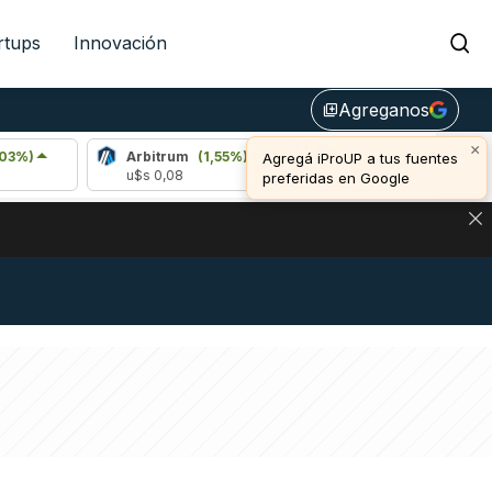
rtups
Innovación
Agreganos
library_add
×
Arbitrum
(1,55%)
Bitcoin
(0,19%)
Agregá iProUP a tus fuentes
u$s 0,08
u$s 64.994,00
preferidas en Google
NA: IMPACTO EN BITCOIN, DÓLAR CRIPTO Y EXCHANGES