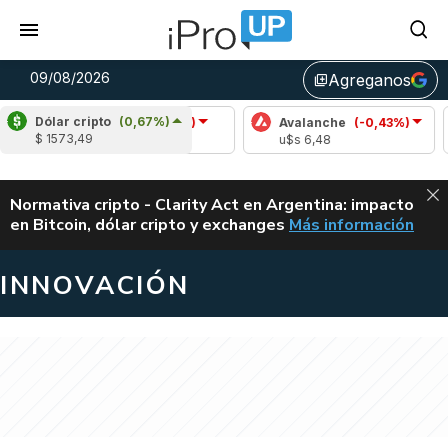
09/08/2026
Agreganos
library_add
Dólar cripto
(0,67%)
Cardano
(-1,62%)
Avalanche
(-0,43%)
Polk
$ 1573,49
u$s 0,20
u$s 6,48
u$s 0
ALERTA
Normativa cripto - Clarity Act en Argentina: impacto
en Bitcoin, dólar cripto y exchanges
Más información
CLARITY ACT EN AR
INNOVACIÓN