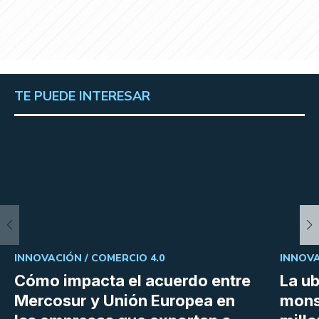
TE PUEDE INTERESAR
INNOVACIÓN /
COMERCIO 4.0
INNOVA
Cómo impacta el acuerdo entre
La ub
Mercosur y Unión Europea en
mons