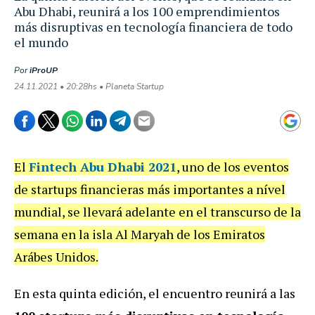
Abu Dhabi, reunirá a los 100 emprendimientos
más disruptivas en tecnología financiera de todo
el mundo
Por
iProUP
24.11.2021 • 20:28hs • Planeta Startup
El
Fintech Abu Dhabi 2021
, uno de los eventos
de startups financieras más importantes a nível
mundial, se llevará adelante en el transcurso de la
semana en la isla Al Maryah de los Emiratos
Arábes Unidos.
En esta quinta edición, el encuentro reunirá a las