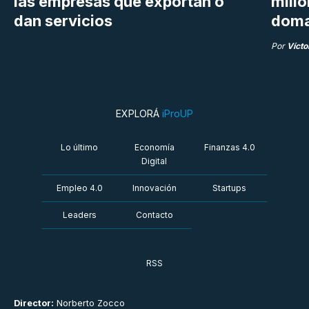
las empresas que exportan o
millo
dan servicios
doma
Por
Vícto
EXPLORÁ
iProUP
Lo último
Economía
Finanzas 4.0
Digital
Empleo 4.0
Innovación
Startups
Leaders
Contacto
RSS
Director:
Norberto Zocco